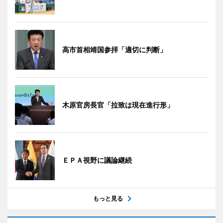
高市首相靖国参拝「適切に判断」
木原官房長官「拉致は現在進行形」
ＥＰＡ視野に議論継続
もっと見る