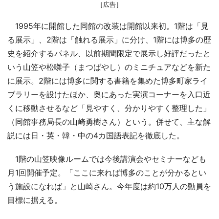
［広告］
1995年に開館した同館の改装は開館以来初。1階は「見
る展示」、2階は「触れる展示」に分け、1階には博多の歴
史を紹介するパネル、以前期間限定で展示し好評だったと
いう山笠や松囃子（まつばやし）のミニチュアなどを新た
に展示。2階には博多に関する書籍を集めた博多町家ライ
ブラリーを設けたほか、奥にあった実演コーナーを入口近
くに移動させるなど「見やすく、分かりやすく整理した」
（同館事務局長の山崎勇樹さん）という。併せて、主な解
説には日・英・韓・中の4カ国語表記を徹底した。
1階の山笠映像ルームでは今後講演会やセミナーなども
月1回開催予定。「ここに来れば博多のことが分かるとい
う施設になれば」と山崎さん。今年度は約10万人の動員を
目標に据える。