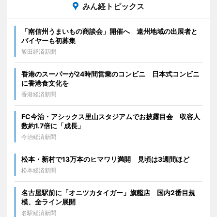
みん経トピックス
「南信州うまいもの商談会」開催へ 遠州地域の出展者と
バイヤーも初募集
飯田経済新聞
香港のスーパーが24時間営業のコンビニ 日本式コンビニ
に香港食文化を
香港経済新聞
FC今治・アシックス里山スタジアムでお披露目会 収容人
数約1.7倍に「成長」
今治経済新聞
松本・新村で13万本のヒマワリ満開 見頃は3週間ほど
松本経済新聞
名古屋駅前に「オニツカタイガー」旗艦店 国内2番目規
模、全ライン展開
名駅経済新聞