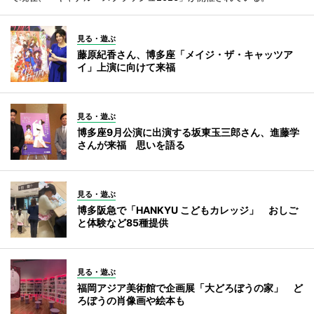
見る・遊ぶ
藤原紀香さん、博多座「メイジ・ザ・キャッツア
イ」上演に向けて来福
見る・遊ぶ
博多座9月公演に出演する坂東玉三郎さん、進藤学
さんが来福 思いを語る
見る・遊ぶ
博多阪急で「HANKYU こどもカレッジ」 おしご
と体験など85種提供
見る・遊ぶ
福岡アジア美術館で企画展「大どろぼうの家」 ど
ろぼうの肖像画や絵本も