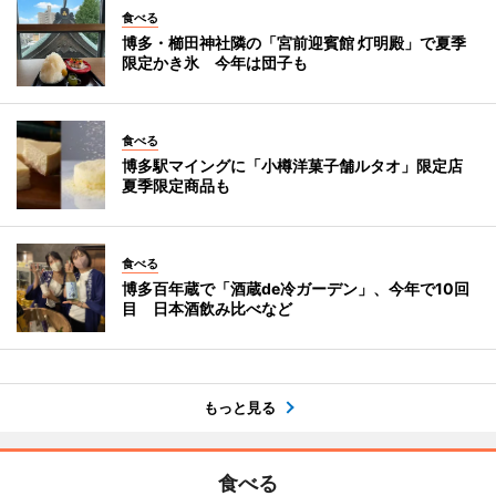
食べる
博多・櫛田神社隣の「宮前迎賓館 灯明殿」で夏季
限定かき氷 今年は団子も
食べる
博多駅マイングに「小樽洋菓子舗ルタオ」限定店
夏季限定商品も
食べる
博多百年蔵で「酒蔵de冷ガーデン」、今年で10回
目 日本酒飲み比べなど
もっと見る
食べる