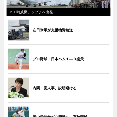
Ｐ１哨戒機、ジブチへ出発
在日米軍が支援物資輸送
プロ野球・日本ハム１―０楽天
内閣・党人事、説明避ける
岡山学芸館が２回戦へ 高校野球