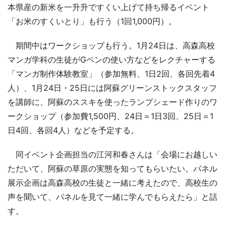
本県産の新米を一升升ですくい上げて持ち帰るイベント
「お米のすくいとり」も行う（1回1,000円）。
期間中はワークショップも行う。1月24日は、高森高校
マンガ学科の生徒がGペンの使い方などをレクチャーする
「マンガ制作体験教室」（参加無料、1日2回、各回先着4
人）、1月24日・25日には阿蘇グリーンストックスタッフ
を講師に、阿蘇のススキを使ったランプシェード作りのワ
ークショップ（参加費1,500円、24日＝1日3回、25日＝1
日4回、各回4人）などを予定する。
同イベント企画担当の江河和春さんは「会場にお越しい
ただいて、阿蘇の草原の実態を知ってもらいたい。パネル
展示企画は高森高校の生徒と一緒に考えたので、高校生の
声を聞いて、パネルを見て一緒に学んでもらえたら」と話
す。