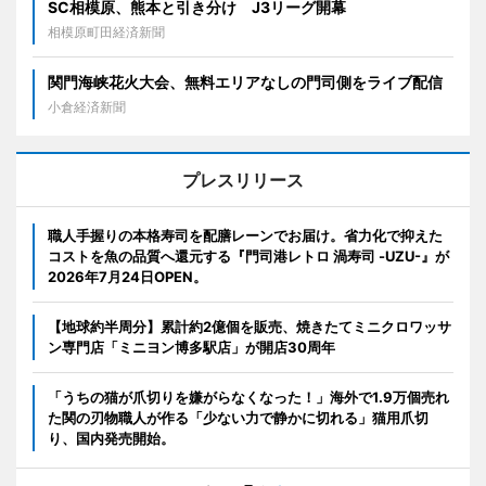
SC相模原、熊本と引き分け J3リーグ開幕
相模原町田経済新聞
関門海峡花火大会、無料エリアなしの門司側をライブ配信
小倉経済新聞
プレスリリース
職人手握りの本格寿司を配膳レーンでお届け。省力化で抑えた
コストを魚の品質へ還元する『門司港レトロ 渦寿司 -UZU-』が
2026年7月24日OPEN。
【地球約半周分】累計約2億個を販売、焼きたてミニクロワッサ
ン専門店「ミニヨン博多駅店」が開店30周年
「うちの猫が爪切りを嫌がらなくなった！」海外で1.9万個売れ
た関の刃物職人が作る「少ない力で静かに切れる」猫用爪切
り、国内発売開始。