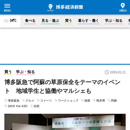
34°C
食べる
見る・遊ぶ
買う
暮らす・働く
学ぶ・知る
買う
学ぶ・知る
2026.01.21
博多阪急で阿蘇の草原保全をテーマのイベン
ト 地域学生と協働やマルシェも
博多阪急
グルメ
スイーツ
ワークショップ
雑貨
熊本県
阿蘇
SAVE the ASO
自然