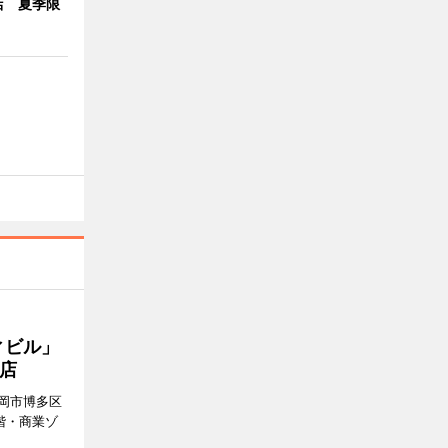
店 夏季限
ィビル」
店
岡市博多区
階・商業ゾ
。