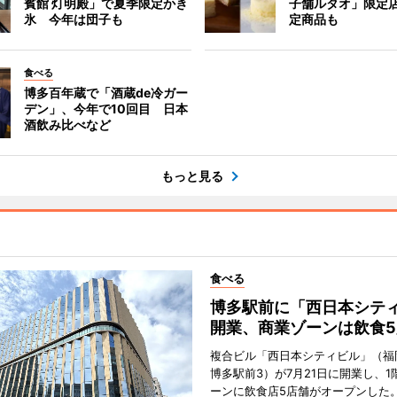
賓館 灯明殿」で夏季限定かき
子舗ルタオ」限定
氷 今年は団子も
定商品も
食べる
博多百年蔵で「酒蔵de冷ガー
デン」、今年で10回目 日本
酒飲み比べなど
もっと見る
食べる
博多駅前に「西日本シテ
開業、商業ゾーンは飲食5
複合ビル「西日本シティビル」（福
博多駅前3）が7月21日に開業し、1
ーンに飲食店5店舗がオープンした