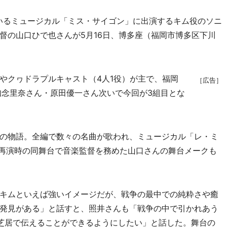
いるミュージカル「ミス・サイゴン」に出演するキム役のソニ
督の山口ひで也さんが5月16日、博多座（福岡市博多区下川
クヮドラプルキャスト（4人1役）が主で、福岡
［広告］
知念里奈さん・原田優一さん次いで今回が3組目とな
の物語。全編で数々の名曲が歌われ、ミュージカル「レ・ミ
年の再演時の同舞台で音楽監督を務めた山口さんの舞台メークも
キムといえば強いイメージだが、戦争の最中での純粋さや癒
発見がある」と話すと、照井さんも「戦争の中で引かれあう
芝居で伝えることができるようにしたい」と話した。舞台の