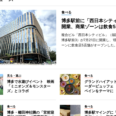
食べる
博多駅前に「西日本シテ
開業、商業ゾーンは飲食5
複合ビル「西日本シティビル」（福
博多駅前3）が7月21日に開業し、1
ーンに飲食店5店舗がオープンした
見る・遊ぶ
食べる
博多で水遊びイベント 映画
グランドハイアッ
「ミニオンズ＆モンスター
ーダービュッフェ
ズ」とコラボ
ペインをテーマに
食べる
食べる
博多・櫛田神社隣の「宮前迎
博多駅マイングに