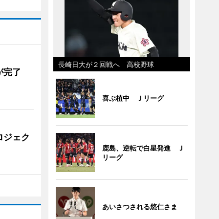
長崎日大が２回戦へ 高校野球
が完了
喜ぶ植中 Ｊリーグ
ロジェク
鹿島、逆転で白星発進 Ｊ
リーグ
あいさつされる悠仁さま