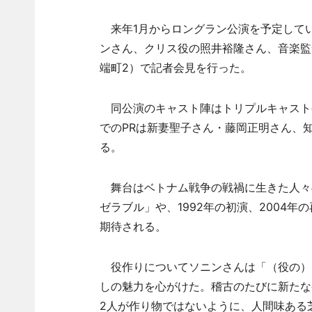
来年1月からロングラン公演を予定して
ンさん、クリス役の照井裕隆さん、音楽監
端町2）で記者会見を行った。
同公演のキャスト陣はトリプルキャストや
でのPRは新妻聖子さん・藤岡正明さん、
る。
舞台はベトナム戦争の戦禍に生きた人々
ゼラブル」や、1992年の初演、2004
期待される。
役作りについてソニンさんは「（役の）
しの魅力を心がけた。稽古のたびに新たな
2人が作り物ではないように、人間味ある