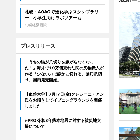
札幌・AOAOで進化学ぶスタンプラリ
ー 小学生向けラボツアーも
札幌経済新聞
プレスリリース
「うちの猫が爪切りを嫌がらなくなっ
た！」海外で1.9万個売れた関の刃物職人が
作る「少ない力で静かに切れる」猫用爪切
り、国内発売開始。
【叡啓大学】7月17日(金)クレシーニ・アン
氏をお招きしてイブニングラウンジを開催
しました
i-PRO 令和8年熊本地震に対する被災地支
援について