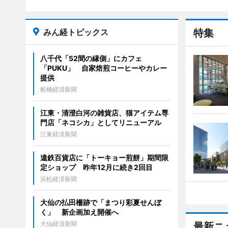
みん経トピックス
特集
八千代「52間の縁側」にカフェ
「PUKU」 自家焙煎コーヒーやカレー
提供
船橋経済新聞
江東・清澄白河の雑貨店、猫アイテム専
門店「ネコシカ」としてリニューアル
江東経済新聞
遠鉄百貨店に「トーキョー煎餅」期間限
定ショップ 昨年12月に続き2回目
浜松経済新聞
大仙の払田柵跡で「まつり彩夏せんぼ
く」 新企画加え開催へ
大仙経済新聞
最新ニ