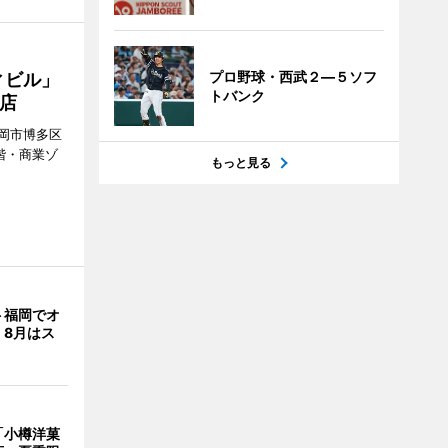
プロ野球・西武２―５ソフ
ィビル」
トバンク
店
岡市博多区
階・商業ゾ
もっと見る
。
ト福岡でオ
 8月はス
「小樽洋菓