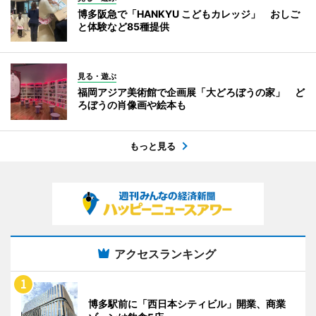
博多阪急で「HANKYU こどもカレッジ」 おしご
と体験など85種提供
見る・遊ぶ
福岡アジア美術館で企画展「大どろぼうの家」 ど
ろぼうの肖像画や絵本も
もっと見る
アクセスランキング
博多駅前に「西日本シティビル」開業、商業