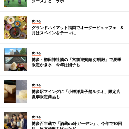
ターズ」とコラボ
食べる
グランドハイアット福岡でオーダービュッフェ 8
月はスペインをテーマに
食べる
博多・櫛田神社隣の「宮前迎賓館 灯明殿」で夏季
限定かき氷 今年は団子も
食べる
博多駅マイングに「小樽洋菓子舗ルタオ」限定店
夏季限定商品も
食べる
博多百年蔵で「酒蔵de冷ガーデン」、今年で10回
目 日本酒飲み比べなど