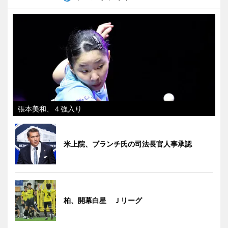
張本美和、４強入り
米上院、ブランチ氏の司法長官人事承認
柏、開幕白星 Ｊリーグ