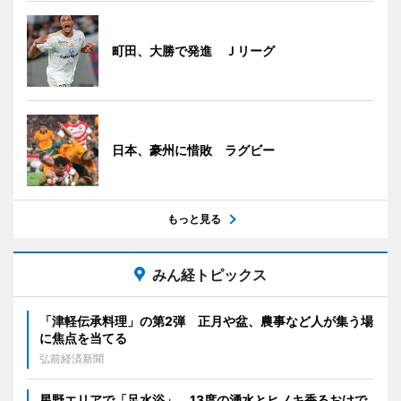
町田、大勝で発進 Ｊリーグ
日本、豪州に惜敗 ラグビー
もっと見る
みん経トピックス
「津軽伝承料理」の第2弾 正月や盆、農事など人が集う場
に焦点を当てる
弘前経済新聞
星野エリアで「足水浴」 13度の湧水とヒノキ香るおけで