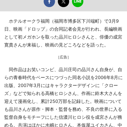
ホテルオークラ福岡（福岡市博多区下川端町）で3月9
日、映画「ドロップ」の合同記者会見が行われ、長編映画
として初メガホンを取った品川ヒロシさんと、俳優の成宮
寛貴さんが来福し、映画の見どころなどを語った。
［広告］
同作品はお笑いコンビ、品川庄司の品川さん自身が、自
らの青春時代をベースにつづった同名小説を2006年8月に
出版、2007年3月にはキャラクターデザインに「クロー
ズ」などで知られる高橋ヒロシさん、作画に鈴木大さんを
迎えて漫画化し、累計250万部を記録した。映画について
も品川さんが原作・脚本・監督を務め、不良の世界に入る
監督自身をモチーフにした信濃川ヒロシ役を成宮さんが務
める。共演はほかに水嶋ヒロさん、本仮屋ユイカさん、中