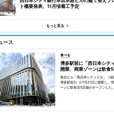
西日本シティ銀行本店本館ビルの建て替えプ
ト概要発表、11月頃着工予定
もっと見る
ュース
食べる
博多駅前に「西日本シテ
開業、商業ゾーンは飲食5
複合ビル「西日本シティビル」（福
博多駅前3）が7月21日に開業し、1
ーンに飲食店5店舗がオープンした