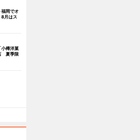
ト福岡でオ
 8月はス
「小樽洋菓
店 夏季限