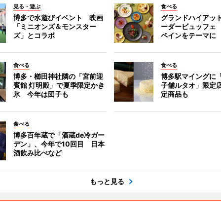
見る・遊ぶ
食べる
博多で水遊びイベント 映画
グランドハイアッ
「ミニオンズ＆モンスター
ーダービュッフェ
ズ」とコラボ
ペインをテーマに
食べる
食べる
博多・櫛田神社隣の「宮前迎
博多駅マイングに
賓館 灯明殿」で夏季限定かき
子舗ルタオ」限定
氷 今年は団子も
定商品も
食べる
博多百年蔵で「酒蔵de冷ガー
デン」、今年で10回目 日本
酒飲み比べなど
もっと見る