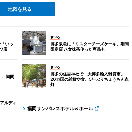
地図を見る
食べる
ン「いっ
博多阪急に「ミスターチーズケーキ」期間
7店
限定店 八女抹茶使った商品も
食べる
博多の住吉神社で「大博多輸入雑貨市」
」、期間
20カ国の雑貨や食、5年ぶりちょうちん点
灯
アルディ
福岡サンパレスホテル＆ホール