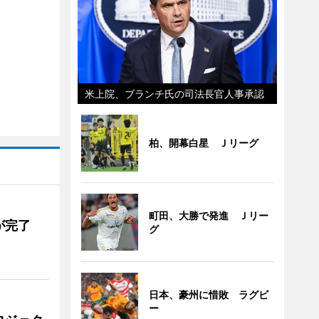
米上院、ブランチ氏の司法長官人事承認
柏、開幕白星 Ｊリーグ
町田、大勝で発進 Ｊリー
が完了
グ
日本、豪州に惜敗 ラグビ
ー