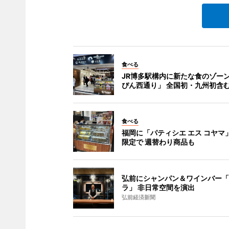
食べる
JR博多駅構内に新たな食のゾー
ぴん西通り」 全国初・九州初含む
食べる
福岡に「パティシエ エス コヤマ
限定で 週替わり商品も
弘前にシャンパン＆ワインバー「
ラ」 非日常空間を演出
弘前経済新聞