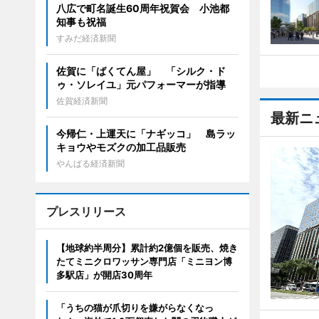
八広で町名誕生60周年祝賀会 小池都
知事も祝福
すみだ経済新聞
佐賀に「ばくてん屋」 「シルク・ド
ゥ・ソレイユ」元パフォーマーが指導
佐賀経済新聞
最新ニ
今帰仁・上運天に「ナギッコ」 島ラッ
キョウやモズクの加工品販売
やんばる経済新聞
プレスリリース
【地球約半周分】累計約2億個を販売、焼き
たてミニクロワッサン専門店「ミニヨン博
多駅店」が開店30周年
「うちの猫が爪切りを嫌がらなくなっ