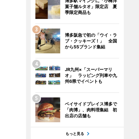
博多駅マイングに「小樽洋
菓子舗ルタオ」限定店 夏
季限定商品も
博多阪急で初の「ウイ・ラ
ブ・クッキーズ！」 全国
から55ブランド集結
JR九州×「スーパーマリ
オ」 ラッピング列車や九
州6県でイベントも
ベイサイドプレイス博多で
「肉博」、肉料理集結 初
出店の店舗も
もっと見る