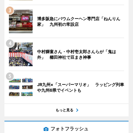
博多阪急にバウムクーヘン専門店「ねんりん
家」 九州初の常設店
中村獅童さん・中村壱太郎さんらが「鬼は
外」 櫛田神社で豆まき神事
JR九州×「スーパーマリオ」 ラッピング列車
や九州6県でイベントも
もっと見る
フォトフラッシュ