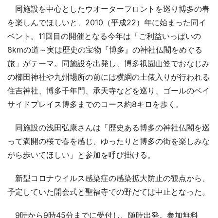
同施設を中心としたウオーターフロントを巡り博多の春
を楽しんでほしいと、2010（平成22）年に始まった同イ
ベント。11回目の開催となる今年は「ご利益いっぱいの
8kmの道～実は歴史の宝物『博多』の神社仏閣をめぐる
旅」がテーマ。同施設を出発し、博多祇園山笠でおなじみ
の櫛田神社や九州場所の前には横綱の土俵入りが行われる
住吉神社、博多千年門、承天寺などを巡り、ゴールのベイ
サイドプレイス博多までのコース約8キロを歩く。
同施設の浅田弘康さんは「歴史ある博多の神社仏閣を巡
って満開の桜で春を感じ、ゆったりと博多の街を楽しみな
がら歩いてほしい」と参加を呼び掛ける。
新型コロナウイルス感染症の感染拡大防止の観点から、
予定していた開会式と聖福寺での野だては中止となった。
9時から9時45分までに受付し、随時出発。参加無料