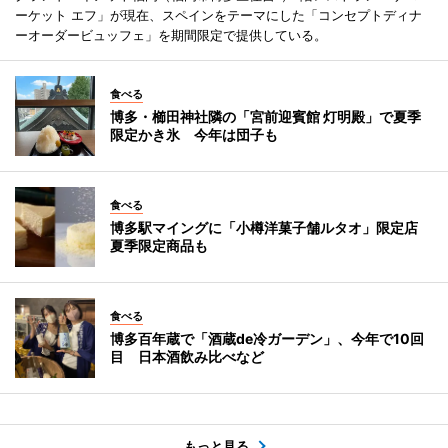
ーケット エフ」が現在、スペインをテーマにした「コンセプトディナ
ーオーダービュッフェ」を期間限定で提供している。
食べる
博多・櫛田神社隣の「宮前迎賓館 灯明殿」で夏季
限定かき氷 今年は団子も
食べる
博多駅マイングに「小樽洋菓子舗ルタオ」限定店
夏季限定商品も
食べる
博多百年蔵で「酒蔵de冷ガーデン」、今年で10回
目 日本酒飲み比べなど
もっと見る