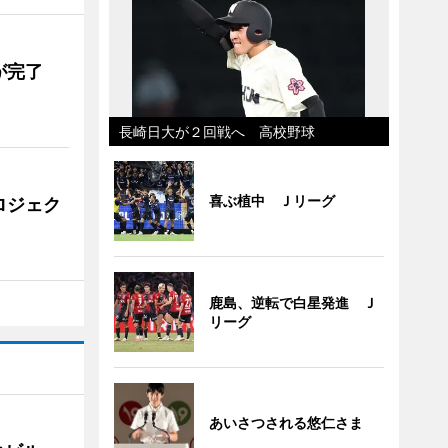
が完了
長崎日大が２回戦へ 高校野球
喜ぶ植中 Ｊリーグ
ロジェク
鹿島、逆転で白星発進 Ｊ
リーグ
あいさつされる悠仁さま