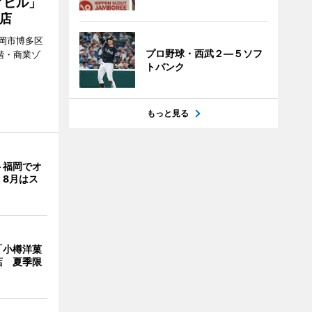
ィビル」
店
岡市博多区
プロ野球・西武２―５ソフ
階・商業ゾ
トバンク
。
もっと見る
ト福岡でオ
 8月はス
「小樽洋菓
店 夏季限