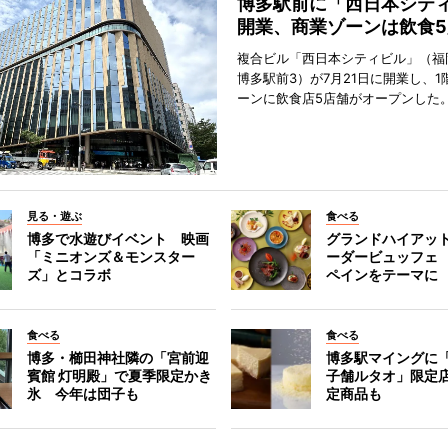
博多駅前に「西日本シテ
開業、商業ゾーンは飲食5
複合ビル「西日本シティビル」（福
博多駅前3）が7月21日に開業し、1
ーンに飲食店5店舗がオープンした
見る・遊ぶ
食べる
博多で水遊びイベント 映画
グランドハイアッ
「ミニオンズ＆モンスター
ーダービュッフェ
ズ」とコラボ
ペインをテーマに
食べる
食べる
博多・櫛田神社隣の「宮前迎
博多駅マイングに
賓館 灯明殿」で夏季限定かき
子舗ルタオ」限定
氷 今年は団子も
定商品も