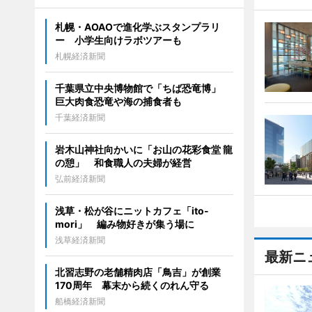
札幌・AOAOで進化学ぶスタンプラリ
ー 小学生向けラボツアーも
札幌経済新聞
千葉県立中央博物館で「ちば恐竜博」
巨大肉食恐竜や海の捕食者も
千葉経済新聞
岩木山神社向かいに「お山の花彩食堂 龍
の憩」 和食職人の夫婦が経営
弘前経済新聞
浅草・松が谷にニットカフェ「ito-
mori」 編み物好きが集う場に
浅草経済新聞
最新ニ
北習志野の老舗精肉店「鳥吉」が創業
170周年 幕末から続くのれん守る
船橋経済新聞