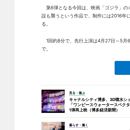
第6弾となる今回は、映画「ゴジラ」の
設も襲うという作品で、制作には2016
る。
1回約8分で、先行上演は4月27日～5月6日
で。
見る・遊ぶ
キャナルシティ博多、3D噴水シ
「ワンピースウォータースペクタ
1弾再上映（博多経済新聞）
暮らす・働く