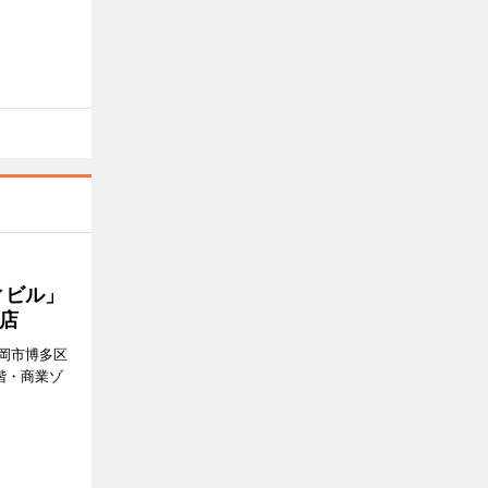
ィビル」
店
岡市博多区
階・商業ゾ
。