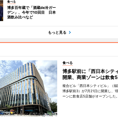
食べる
博多百年蔵で「酒蔵de冷ガー
デン」、今年で10回目 日本
酒飲み比べなど
もっと見る
食べる
博多駅前に「西日本シテ
開業、商業ゾーンは飲食5
複合ビル「西日本シティビル」（福
博多駅前3）が7月21日に開業し、1
ーンに飲食店5店舗がオープンした