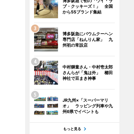
博多阪急で初の「ウイ・ラ
ブ・クッキーズ！」 全国
から55ブランド集結
博多阪急にバウムクーヘン
専門店「ねんりん家」 九
州初の常設店
中村獅童さん・中村壱太郎
さんらが「鬼は外」 櫛田
神社で豆まき神事
JR九州×「スーパーマリ
オ」 ラッピング列車や九
州6県でイベントも
もっと見る