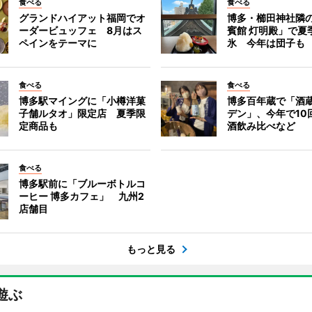
食べる
食べる
グランドハイアット福岡でオ
博多・櫛田神社隣
ーダービュッフェ 8月はス
賓館 灯明殿」で夏
ペインをテーマに
氷 今年は団子も
食べる
食べる
博多駅マイングに「小樽洋菓
博多百年蔵で「酒蔵
子舗ルタオ」限定店 夏季限
デン」、今年で10
定商品も
酒飲み比べなど
食べる
博多駅前に「ブルーボトルコ
ーヒー 博多カフェ」 九州2
店舗目
もっと見る
遊ぶ