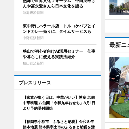
熱海で世界文化フォーラム 中田英寿さ
んや冨永愛さんら日本文化を語る
熱海経済新聞
東中野にハラール店 トルコケバブとイ
ンドカレー売りに、タイムサービスも
中野経済新聞
最新ニ
狭山で初心者向けAI活用セミナー 仕事
や暮らしに使える実践法紹介
狭山経済新聞
プレスリリース
【家族が集う日は、中華がいい】博多 老舗
中華料理 八仙閣「令和九年おせち」8月1日
より予約受付開始
【福岡県小郡市 ふるさと納税】令和８年
熊本地震 熊本県宇土市のふるさと納税を活