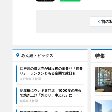
前の
みん経トピックス
特集
江戸川の證大寺が日没後の墓参り「宵参
り」 ランタンともる空間で縁日も
江戸川経済新聞
淀屋橋にウナギ専門店 1000度の炭火
で焼き上げ「外カリ、中ふわ」に
船場経済新聞