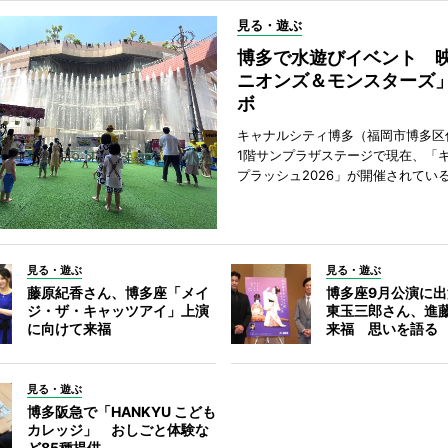
見る・遊ぶ
博多で水遊びイベント 
ニオンズ＆モンスターズ
ボ
キャナルシティ博多（福岡市博多区
1階サンプラザステージで現在、「
プラッシュ2026」が開催されてい
見る・遊ぶ
見る・遊ぶ
藤原紀香さん、博多座「メイ
博多座9月公演に
ジ・ザ・キャッツアイ」上演
東玉三郎さん、進
に向けて来福
来福 思いを語る
見る・遊ぶ
博多阪急で「HANKYU こども
カレッジ」 おしごと体験な
ど85種提供