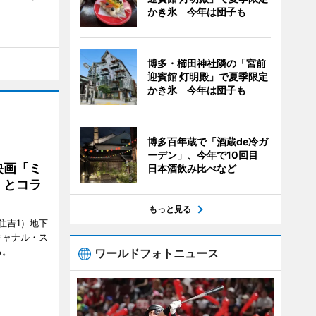
かき氷 今年は団子も
博多・櫛田神社隣の「宮前
迎賓館 灯明殿」で夏季限定
かき氷 今年は団子も
博多百年蔵で「酒蔵de冷ガ
ーデン」、今年で10回目
映画「ミ
日本酒飲み比べなど
」とコラ
もっと見る
住吉1）地下
キャナル・ス
る。
ワールドフォトニュース