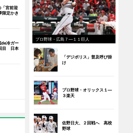
の「宮前迎
季限定かき
プロ野球・広島７―１１巨人
de冷ガー
回目 日本
「デジポリス」普及呼び掛
け
プロ野球・オリックス１―
３楽天
佐野日大、２回戦へ 高校
野球