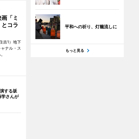
映画「ミ
」とコラ
平和への祈り、灯籠流しに
住吉1）地下
キャナル・ス
もっと見る
る。
出演する坂
藤学さんが