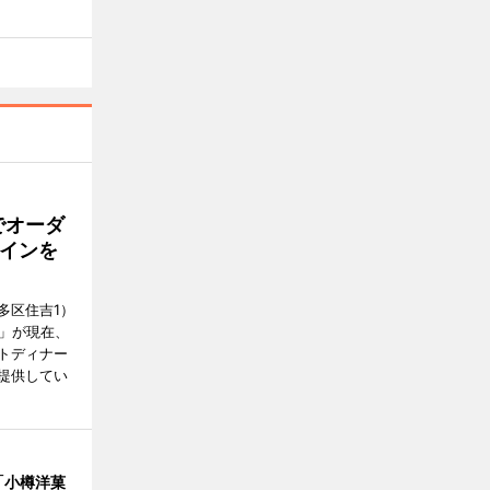
でオーダ
インを
多区住吉1）
フ」が現在、
トディナー
提供してい
「小樽洋菓