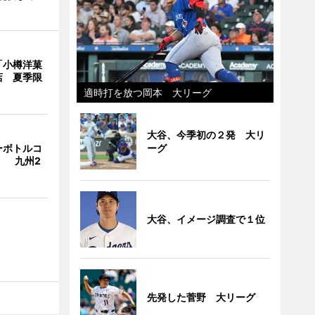
「小樽洋菓
店 夏季限
適時打を放つ岡本 大リーグ
大谷、今季初の２発 大リ
ーグ
ーボトルコ
」 九州2
大谷、イメージ調査で１位
先発した菅野 大リーグ