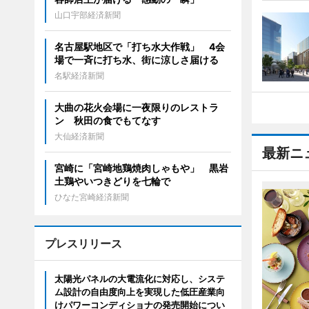
山口宇部経済新聞
名古屋駅地区で「打ち水大作戦」 4会
場で一斉に打ち水、街に涼しさ届ける
名駅経済新聞
大曲の花火会場に一夜限りのレストラ
ン 秋田の食でもてなす
大仙経済新聞
最新ニ
宮崎に「宮崎地鶏焼肉しゃもや」 黒岩
土鶏やいつきどりを七輪で
ひなた宮崎経済新聞
プレスリリース
太陽光パネルの大電流化に対応し、システ
ム設計の自由度向上を実現した低圧産業向
けパワーコンディショナの発売開始につい