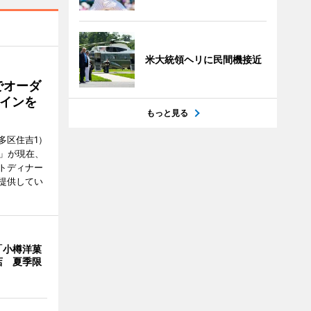
米大統領ヘリに民間機接近
でオーダ
インを
もっと見る
多区住吉1）
フ」が現在、
トディナー
提供してい
「小樽洋菓
店 夏季限