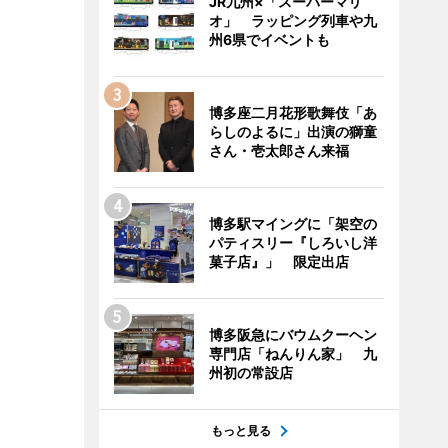
JR九州×「スーパーマリ
オ」 ラッピング列車や九
州6県でイベントも
博多座二月花形歌舞伎「あ
らしのよるに」出演の獅童
さん・壱太郎さん来福
博多駅マイングに「架空の
パティスリー『しろいし洋
菓子店』」 限定出店
博多阪急にバウムクーヘン
専門店「ねんりん家」 九
州初の常設店
もっと見る