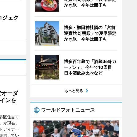
かき氷 今年は団子も
ロジェク
博多・櫛田神社隣の「宮前
迎賓館 灯明殿」で夏季限定
かき氷 今年は団子も
博多百年蔵で「酒蔵de冷ガ
ーデン」、今年で10回目
日本酒飲み比べなど
もっと見る
でオーダ
インを
ワールドフォトニュース
多区住吉1）
フ」が現在、
トディナー
提供してい