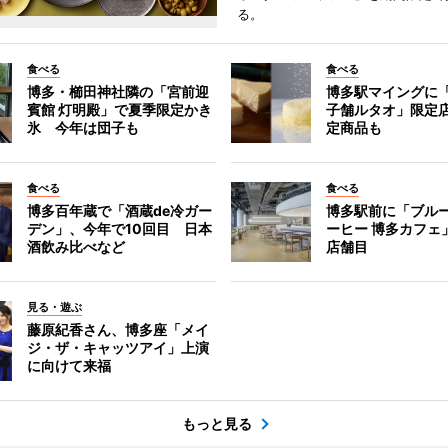
る。
食べる
食べる
博多・櫛田神社隣の「宮前迎
博多駅マイングに
賓館 灯明殿」で夏季限定かき
子舗ルタオ」限定
氷 今年は団子も
定商品も
食べる
食べる
博多百年蔵で「酒蔵de冷ガー
博多駅前に「ブル
デン」、今年で10回目 日本
ーヒー 博多カフェ
酒飲み比べなど
店舗目
見る・遊ぶ
藤原紀香さん、博多座「メイ
ジ・ザ・キャッツアイ」上演
に向けて来福
もっと見る