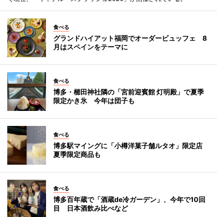
食べる
グランドハイアット福岡でオーダービュッフェ 8
月はスペインをテーマに
食べる
博多・櫛田神社隣の「宮前迎賓館 灯明殿」で夏季
限定かき氷 今年は団子も
食べる
博多駅マイングに「小樽洋菓子舗ルタオ」限定店
夏季限定商品も
食べる
博多百年蔵で「酒蔵de冷ガーデン」、今年で10回
目 日本酒飲み比べなど