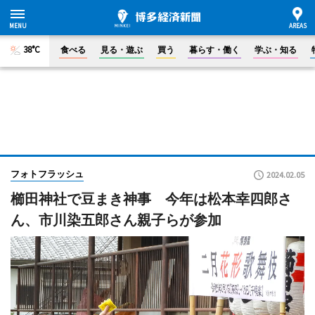
38°C
食べる
見る・遊ぶ
買う
暮らす・働く
学ぶ・知る
フォトフラッシュ
2024.02.05
櫛田神社で豆まき神事 今年は松本幸四郎さ
ん、市川染五郎さん親子らが参加