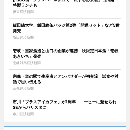
特製ランチも
伊東経済新聞
飯田線大学、飯田線缶バッジ第2弾「開運セット」など5種
発売
飯田経済新聞
壱岐・重家酒造と山口の企業が連携 秋限定日本酒「壱岐
あきいち」発売
壱岐対馬経済新聞
宗像・道の駅で生産者とアンバサダーが初交流 試食や対
話で思い伝える
宗像経済新聞
市川「プラスアイカフェ」が1周年 コーヒーに魅せられ
SEからバリスタに
市川経済新聞