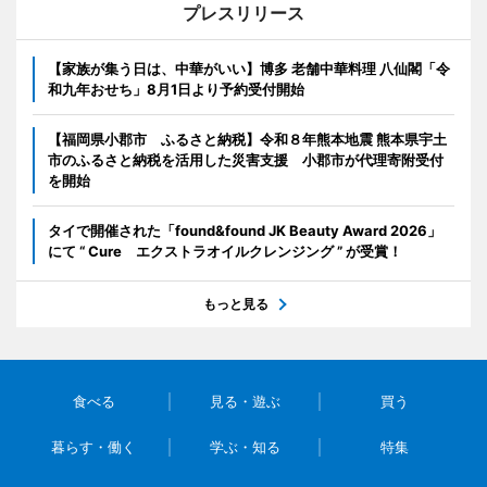
プレスリリース
【家族が集う日は、中華がいい】博多 老舗中華料理 八仙閣「令
和九年おせち」8月1日より予約受付開始
【福岡県小郡市 ふるさと納税】令和８年熊本地震 熊本県宇土
市のふるさと納税を活用した災害支援 小郡市が代理寄附受付
を開始
タイで開催された「found&found JK Beauty Award 2026」
にて “ Cure エクストラオイルクレンジング ” が受賞！
もっと見る
食べる
見る・遊ぶ
買う
暮らす・働く
学ぶ・知る
特集