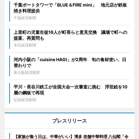
千葉ポートタワーで「BLUE＆FIRE mini」 地元店が鉄板
焼き料理提供
千葉経済新聞
上里町の児童生徒16人が町長らと意見交換 議場で町への
提案、再質問も
本庄経済新聞
河内小阪の「cuisine HAGI」が2周年 旬の食材使い、日
替わりで
東大阪経済新聞
平川・長谷川鉄工が全国大会一次審査に挑む 浮世絵を10
層の鋼板で再現
弘前経済新聞
プレスリリース
【家族が集う日は、中華がいい】博多 老舗中華料理 八仙閣「令