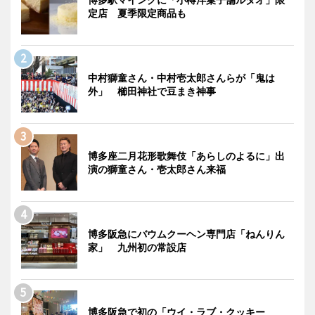
定店 夏季限定商品も
中村獅童さん・中村壱太郎さんらが「鬼は
外」 櫛田神社で豆まき神事
博多座二月花形歌舞伎「あらしのよるに」出
演の獅童さん・壱太郎さん来福
博多阪急にバウムクーヘン専門店「ねんりん
家」 九州初の常設店
博多阪急で初の「ウイ・ラブ・クッキー