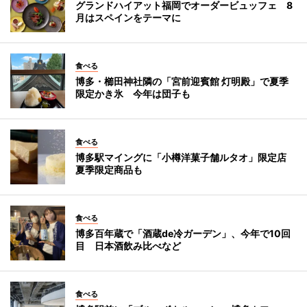
グランドハイアット福岡でオーダービュッフェ 8
月はスペインをテーマに
食べる
博多・櫛田神社隣の「宮前迎賓館 灯明殿」で夏季
限定かき氷 今年は団子も
食べる
博多駅マイングに「小樽洋菓子舗ルタオ」限定店
夏季限定商品も
食べる
博多百年蔵で「酒蔵de冷ガーデン」、今年で10回
目 日本酒飲み比べなど
食べる