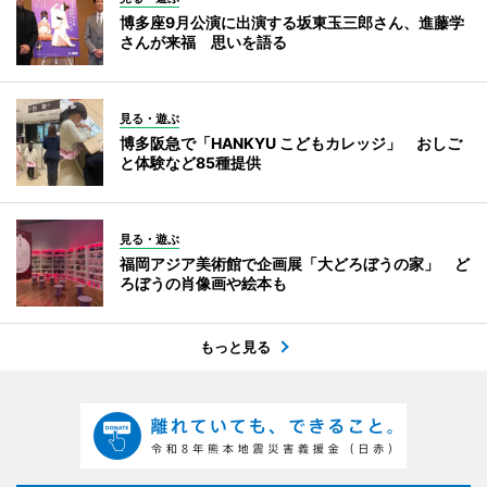
博多座9月公演に出演する坂東玉三郎さん、進藤学
さんが来福 思いを語る
見る・遊ぶ
博多阪急で「HANKYU こどもカレッジ」 おしご
と体験など85種提供
見る・遊ぶ
福岡アジア美術館で企画展「大どろぼうの家」 ど
ろぼうの肖像画や絵本も
もっと見る