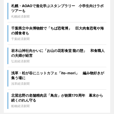
札幌・AOAOで進化学ぶスタンプラリー 小学生向けラボ
ツアーも
札幌経済新聞
千葉県立中央博物館で「ちば恐竜博」 巨大肉食恐竜や海
の捕食者も
千葉経済新聞
岩木山神社向かいに「お山の花彩食堂 龍の憩」 和食職人
の夫婦が経営
弘前経済新聞
浅草・松が谷にニットカフェ「ito-mori」 編み物好きが
集う場に
浅草経済新聞
北習志野の老舗精肉店「鳥吉」が創業170周年 幕末から
続くのれん守る
船橋経済新聞