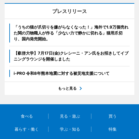
プレスリリース
「うちの猫が爪切りを嫌がらなくなった！」海外で1.9万個売れ
た関の刃物職人が作る「少ない力で静かに切れる」猫用爪切
り、国内発売開始。
【叡啓大学】7月17日(金)クレシーニ・アン氏をお招きしてイブ
ニングラウンジを開催しました
i-PRO 令和8年熊本地震に対する被災地支援について
もっと見る
食べる
見る・遊ぶ
買う
暮らす・働く
学ぶ・知る
特集