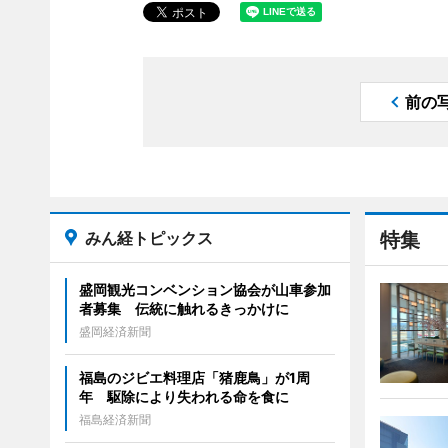
前の
みん経トピックス
特集
盛岡観光コンベンション協会が山車参加
者募集 伝統に触れるきっかけに
盛岡経済新聞
福島のジビエ料理店「猪鹿鳥」が1周
年 駆除により失われる命を食に
福島経済新聞