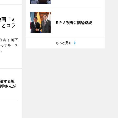
映画「ミ
ＥＰＡ視野に議論継続
」とコラ
住吉1）地下
もっと見る
キャナル・ス
る。
出演する坂
藤学さんが