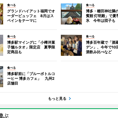
食べる
食べる
グランドハイアット福岡でオ
博多・櫛田神社隣
ーダービュッフェ 8月はス
賓館 灯明殿」で夏
ペインをテーマに
氷 今年は団子も
食べる
食べる
博多駅マイングに「小樽洋菓
博多百年蔵で「酒蔵
子舗ルタオ」限定店 夏季限
デン」、今年で10
定商品も
酒飲み比べなど
食べる
博多駅前に「ブルーボトルコ
ーヒー 博多カフェ」 九州2
店舗目
もっと見る
遊ぶ