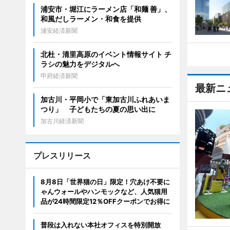
浦安市・堀江にラーメン店「和麺 善」、
和風だしラーメン・和食を提供
浦安経済新聞
北杜・清里高原のイベント情報サイト チ
ラシの魅力をデジタルへ
甲府経済新聞
最新ニ
加古川・平岡小で「東加古川ふれあいま
つり」 子どもたちの夏の思い出に
加古川経済新聞
プレスリリース
8月8日「世界猫の日」限定！穴あけ不要に
ゃんウォールやハンモックなど、人気猫用
品が24時間限定12％OFFクーポンでお得に
普段は入れない本社オフィスを特別開放