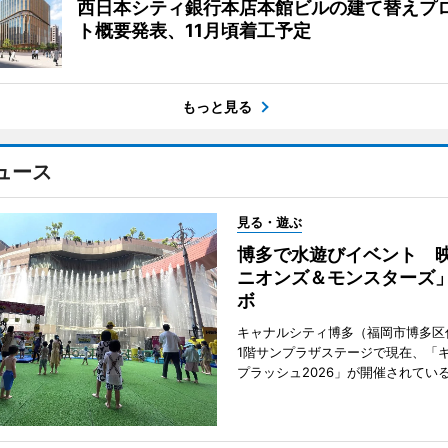
西日本シティ銀行本店本館ビルの建て替えプ
ト概要発表、11月頃着工予定
もっと見る
ュース
見る・遊ぶ
博多で水遊びイベント 
ニオンズ＆モンスターズ
ボ
キャナルシティ博多（福岡市博多区
1階サンプラザステージで現在、「
プラッシュ2026」が開催されてい