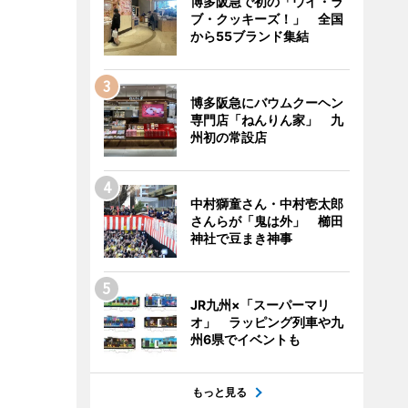
博多阪急で初の「ウイ・ラ
ブ・クッキーズ！」 全国
から55ブランド集結
博多阪急にバウムクーヘン
専門店「ねんりん家」 九
州初の常設店
中村獅童さん・中村壱太郎
さんらが「鬼は外」 櫛田
神社で豆まき神事
JR九州×「スーパーマリ
オ」 ラッピング列車や九
州6県でイベントも
もっと見る