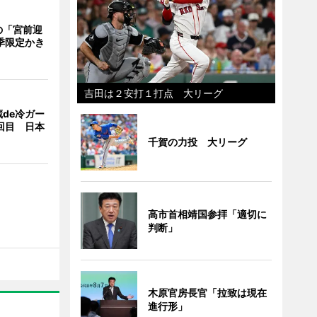
の「宮前迎
季限定かき
吉田は２安打１打点 大リーグ
de冷ガー
回目 日本
千賀の力投 大リーグ
高市首相靖国参拝「適切に
判断」
木原官房長官「拉致は現在
進行形」