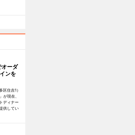
でオーダ
インを
多区住吉1）
フ」が現在、
トディナー
提供してい