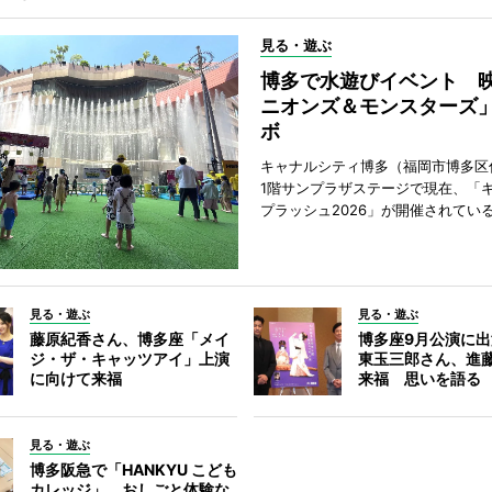
見る・遊ぶ
博多で水遊びイベント 
ニオンズ＆モンスターズ
ボ
キャナルシティ博多（福岡市博多区
1階サンプラザステージで現在、「
プラッシュ2026」が開催されてい
見る・遊ぶ
見る・遊ぶ
藤原紀香さん、博多座「メイ
博多座9月公演に
ジ・ザ・キャッツアイ」上演
東玉三郎さん、進
に向けて来福
来福 思いを語る
見る・遊ぶ
博多阪急で「HANKYU こども
カレッジ」 おしごと体験な