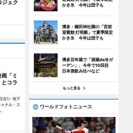
ロジェク
かき氷 今年は団子も
博多・櫛田神社隣の「宮前
迎賓館 灯明殿」で夏季限定
かき氷 今年は団子も
博多百年蔵で「酒蔵de冷ガ
ーデン」、今年で10回目
日本酒飲み比べなど
映画「ミ
」とコラ
もっと見る
住吉1）地下
キャナル・ス
ワールドフォトニュース
る。