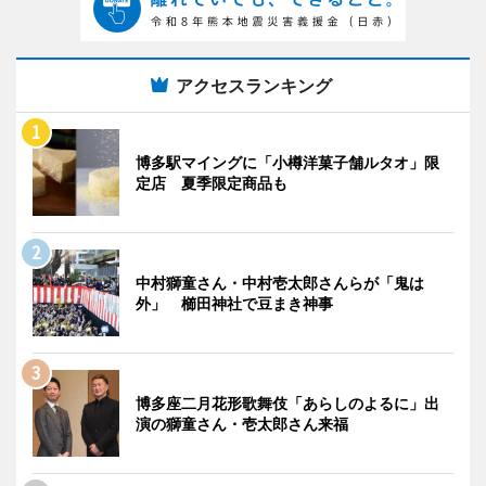
アクセスランキング
博多駅マイングに「小樽洋菓子舗ルタオ」限
定店 夏季限定商品も
中村獅童さん・中村壱太郎さんらが「鬼は
外」 櫛田神社で豆まき神事
博多座二月花形歌舞伎「あらしのよるに」出
演の獅童さん・壱太郎さん来福