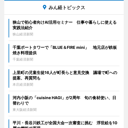
みん経トピックス
狭山で初心者向けAI活用セミナー 仕事や暮らしに使える
実践法紹介
狭山経済新聞
千葉ポートタワーで「BLUE＆FIRE mini」 地元店が鉄板
焼き料理提供
千葉経済新聞
上里町の児童生徒16人が町長らと意見交換 議場で町への
提案、再質問も
本庄経済新聞
河内小阪の「cuisine HAGI」が2周年 旬の食材使い、日
替わりで
東大阪経済新聞
平川・長谷川鉄工が全国大会一次審査に挑む 浮世絵を10