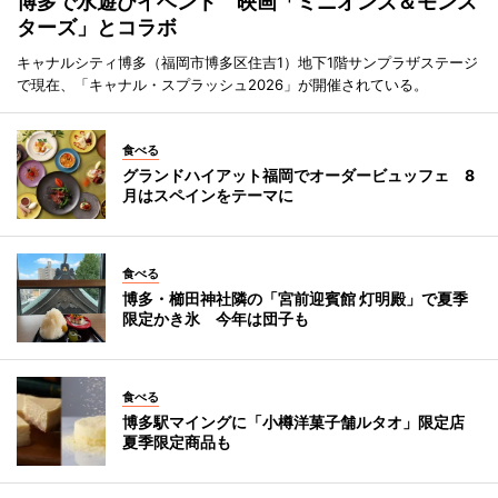
博多で水遊びイベント 映画「ミニオンズ＆モンス
ターズ」とコラボ
キャナルシティ博多（福岡市博多区住吉1）地下1階サンプラザステージ
で現在、「キャナル・スプラッシュ2026」が開催されている。
食べる
グランドハイアット福岡でオーダービュッフェ 8
月はスペインをテーマに
食べる
博多・櫛田神社隣の「宮前迎賓館 灯明殿」で夏季
限定かき氷 今年は団子も
食べる
博多駅マイングに「小樽洋菓子舗ルタオ」限定店
夏季限定商品も