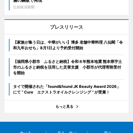
層の鋼板で再現
弘前経済新聞
プレスリリース
【家族が集う日は、中華がいい】博多 老舗中華料理 八仙閣「令
和九年おせち」8月1日より予約受付開始
【福岡県小郡市 ふるさと納税】令和８年熊本地震 熊本県宇土
市のふるさと納税を活用した災害支援 小郡市が代理寄附受付
を開始
タイで開催された「found&found JK Beauty Award 2026」
にて “ Cure エクストラオイルクレンジング ” が受賞！
もっと見る
食べる
見る・遊ぶ
買う