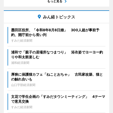
もっと見る
みん経トピックス
墨田区役所、「令和8年8月8日婚」 300人超が事前予
約、開庁前から長い列
すみだ経済新聞
浦和で「親子の居場所なつまつり」 浴衣姿でヨーヨー釣
りや和太鼓楽しむ
浦和経済新聞
厚狭に保護猫カフェ「ねことおちゃ」 古民家改築、猫と
の触れ合いも
山口宇部経済新聞
文花で学生企画の「すみだタウンミーティング」 4テーマ
で意見交換
すみだ経済新聞