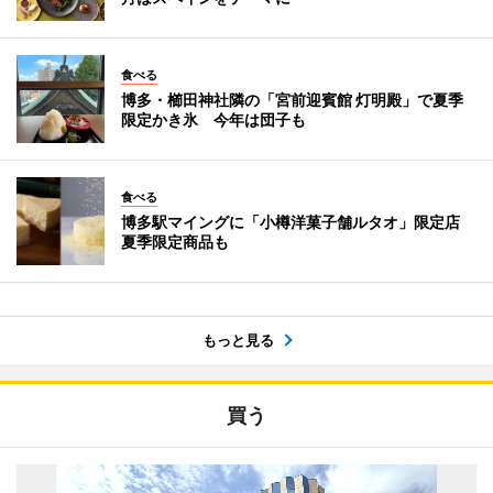
食べる
博多・櫛田神社隣の「宮前迎賓館 灯明殿」で夏季
限定かき氷 今年は団子も
食べる
博多駅マイングに「小樽洋菓子舗ルタオ」限定店
夏季限定商品も
もっと見る
買う