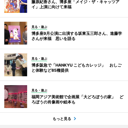
藤原紀香さん、博多座「メイジ・ザ・キャッツア
イ」上演に向けて来福
見る・遊ぶ
博多座9月公演に出演する坂東玉三郎さん、進藤学
さんが来福 思いを語る
見る・遊ぶ
博多阪急で「HANKYU こどもカレッジ」 おしご
と体験など85種提供
見る・遊ぶ
福岡アジア美術館で企画展「大どろぼうの家」 ど
ろぼうの肖像画や絵本も
もっと見る