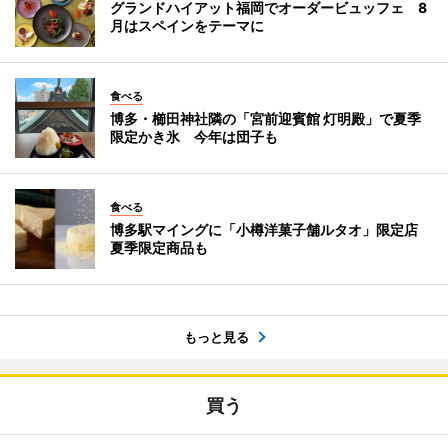
グランドハイアット福岡でオーダービュッフェ 8
月はスペインをテーマに
食べる
博多・櫛田神社隣の「宮前迎賓館 灯明殿」で夏季
限定かき氷 今年は団子も
食べる
博多駅マイングに「小樽洋菓子舗ルタオ」限定店
夏季限定商品も
もっと見る
買う