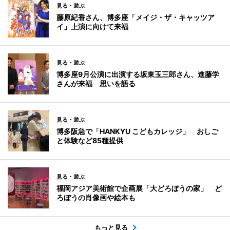
見る・遊ぶ
藤原紀香さん、博多座「メイジ・ザ・キャッツア
イ」上演に向けて来福
見る・遊ぶ
博多座9月公演に出演する坂東玉三郎さん、進藤学
さんが来福 思いを語る
見る・遊ぶ
博多阪急で「HANKYU こどもカレッジ」 おしご
と体験など85種提供
見る・遊ぶ
福岡アジア美術館で企画展「大どろぼうの家」 ど
ろぼうの肖像画や絵本も
もっと見る