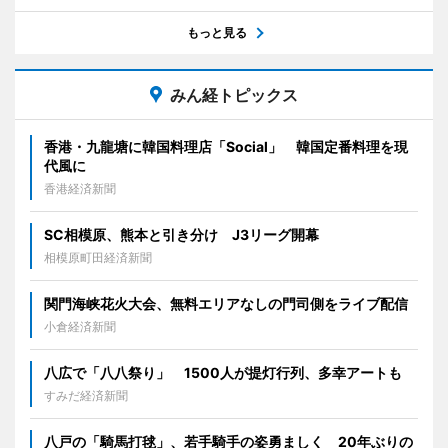
もっと見る
みん経トピックス
香港・九龍塘に韓国料理店「Social」 韓国定番料理を現
代風に
香港経済新聞
SC相模原、熊本と引き分け J3リーグ開幕
相模原町田経済新聞
関門海峡花火大会、無料エリアなしの門司側をライブ配信
小倉経済新聞
八広で「八八祭り」 1500人が提灯行列、多幸アートも
すみだ経済新聞
八戸の「騎馬打毬」、若手騎手の姿勇ましく 20年ぶりの