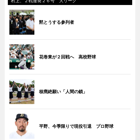
村上、２戦連発２６号 大リーグ
黙とうする参列者
花巻東が２回戦へ 高校野球
核廃絶願い「人間の鎖」
平野、今季限りで現役引退 プロ野球