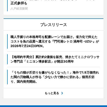
正式参拝も
八戸経済新聞
プレスリリース
職人手握りの本格寿司を配膳レーンでお届け。省力化で抑えた
コストを魚の品質へ還元する『門司港レトロ 渦寿司 -UZU-』が
2026年7月24日OPEN。
【地球約半周分】累計約2億個を販売、焼きたてミニクロワッサ
ン専門店「ミニヨン博多駅店」が開店30周年
「うちの猫が爪切りを嫌がらなくなった！」海外で1.9万個売れ
た関の刃物職人が作る「少ない力で静かに切れる」猫用爪切
り、国内発売開始。
もっと見る