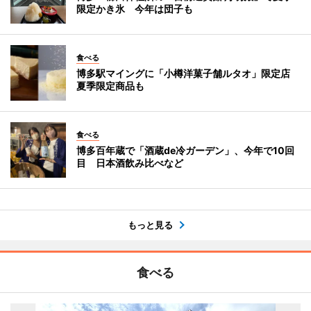
限定かき氷 今年は団子も
食べる
博多駅マイングに「小樽洋菓子舗ルタオ」限定店
夏季限定商品も
食べる
博多百年蔵で「酒蔵de冷ガーデン」、今年で10回
目 日本酒飲み比べなど
もっと見る
食べる