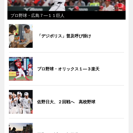
プロ野球・広島７―１１巨人
「デジポリス」普及呼び掛け
プロ野球・オリックス１―３楽天
佐野日大、２回戦へ 高校野球