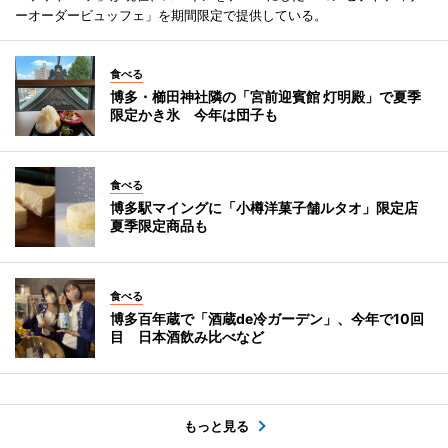
ーオーダービュッフェ」を期間限定で提供している。
食べる
博多・櫛田神社隣の「宮前迎賓館 灯明殿」で夏季
限定かき氷 今年は団子も
食べる
博多駅マイングに「小樽洋菓子舗ルタオ」限定店
夏季限定商品も
食べる
博多百年蔵で「酒蔵de冷ガーデン」、今年で10回
目 日本酒飲み比べなど
もっと見る