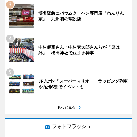
博多阪急にバウムクーヘン専門店「ねんりん
家」 九州初の常設店
中村獅童さん・中村壱太郎さんらが「鬼は
外」 櫛田神社で豆まき神事
JR九州×「スーパーマリオ」 ラッピング列車
や九州6県でイベントも
もっと見る
フォトフラッシュ