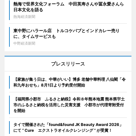
熱海で世界文化フォーラム 中田英寿さんや冨永愛さんら
日本文化を語る
熱海経済新聞
東中野にハラール店 トルコケバブとインドカレー売り
に、タイムサービスも
中野経済新聞
プレスリリース
【家族が集う日は、中華がいい】博多 老舗中華料理 八仙閣「令
和九年おせち」8月1日より予約受付開始
【福岡県小郡市 ふるさと納税】令和８年熊本地震 熊本県宇土
市のふるさと納税を活用した災害支援 小郡市が代理寄附受付
を開始
タイで開催された「found&found JK Beauty Award 2026」
にて “ Cure エクストラオイルクレンジング ” が受賞！