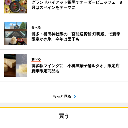
グランドハイアット福岡でオーダービュッフェ 8
月はスペインをテーマに
食べる
博多・櫛田神社隣の「宮前迎賓館 灯明殿」で夏季
限定かき氷 今年は団子も
食べる
博多駅マイングに「小樽洋菓子舗ルタオ」限定店
夏季限定商品も
もっと見る
買う