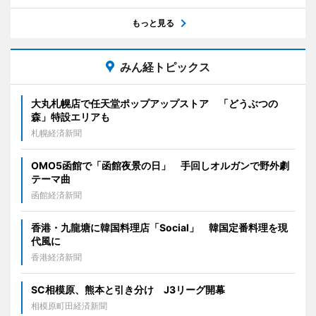
もっと見る
みん経トピックス
大丸札幌店で任天堂ポップアップストア 「どうぶつの
森」特設エリアも
札幌経済新聞
OMO5函館で「函館夜景の日」 手回しオルガンで野外劇
テーマ曲
函館経済新聞
香港・九龍塘に韓国料理店「Social」 韓国定番料理を現
代風に
香港経済新聞
SC相模原、熊本と引き分け J3リーグ開幕
相模原町田経済新聞