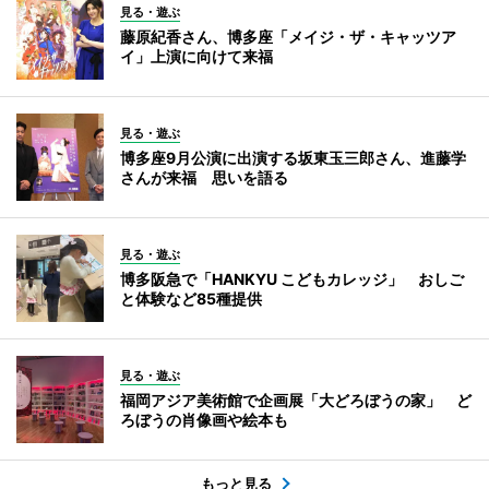
見る・遊ぶ
藤原紀香さん、博多座「メイジ・ザ・キャッツア
イ」上演に向けて来福
見る・遊ぶ
博多座9月公演に出演する坂東玉三郎さん、進藤学
さんが来福 思いを語る
見る・遊ぶ
博多阪急で「HANKYU こどもカレッジ」 おしご
と体験など85種提供
見る・遊ぶ
福岡アジア美術館で企画展「大どろぼうの家」 ど
ろぼうの肖像画や絵本も
もっと見る