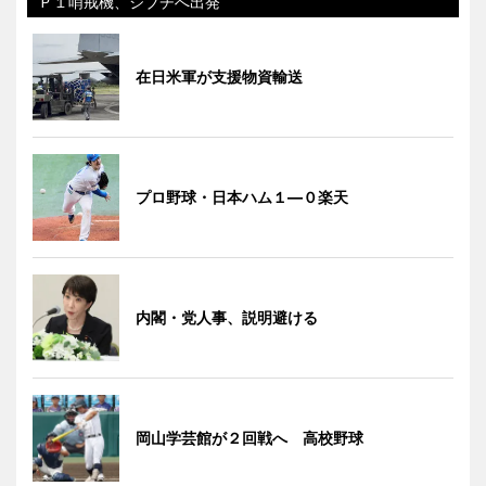
Ｐ１哨戒機、ジブチへ出発
在日米軍が支援物資輸送
プロ野球・日本ハム１―０楽天
内閣・党人事、説明避ける
岡山学芸館が２回戦へ 高校野球