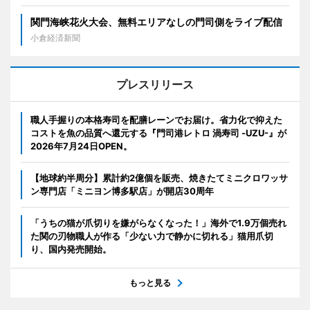
関門海峡花火大会、無料エリアなしの門司側をライブ配信
小倉経済新聞
プレスリリース
職人手握りの本格寿司を配膳レーンでお届け。省力化で抑えた
コストを魚の品質へ還元する『門司港レトロ 渦寿司 -UZU-』が
2026年7月24日OPEN。
【地球約半周分】累計約2億個を販売、焼きたてミニクロワッサ
ン専門店「ミニヨン博多駅店」が開店30周年
「うちの猫が爪切りを嫌がらなくなった！」海外で1.9万個売れ
た関の刃物職人が作る「少ない力で静かに切れる」猫用爪切
り、国内発売開始。
もっと見る