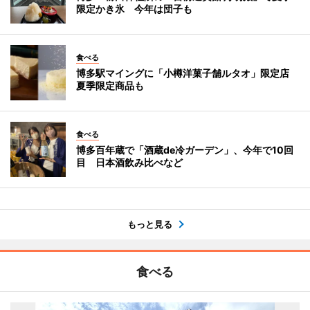
限定かき氷 今年は団子も
食べる
博多駅マイングに「小樽洋菓子舗ルタオ」限定店
夏季限定商品も
食べる
博多百年蔵で「酒蔵de冷ガーデン」、今年で10回
目 日本酒飲み比べなど
もっと見る
食べる