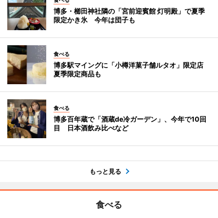
食べる
博多・櫛田神社隣の「宮前迎賓館 灯明殿」で夏季
限定かき氷 今年は団子も
食べる
博多駅マイングに「小樽洋菓子舗ルタオ」限定店
夏季限定商品も
食べる
博多百年蔵で「酒蔵de冷ガーデン」、今年で10回
目 日本酒飲み比べなど
もっと見る
食べる