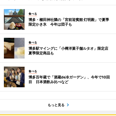
食べる
博多・櫛田神社隣の「宮前迎賓館 灯明殿」で夏季
限定かき氷 今年は団子も
食べる
博多駅マイングに「小樽洋菓子舗ルタオ」限定店
夏季限定商品も
食べる
博多百年蔵で「酒蔵de冷ガーデン」、今年で10回
目 日本酒飲み比べなど
もっと見る