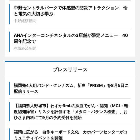
中野セントラルパークで体感型の防災アトラクション 命
と電気の大切さ学ぶ
中野経済新聞
ANAインターコンチネンタルの3店舗が限定メニュー 40
周年記念で
赤坂経済新聞
プレスリリース
福岡発4人組バンド・クレナズム、新曲「PRISM」を8月5日に
配信リリース
【福岡県大野城市】わずか6mLの採血でがん・認知（MCI：軽
度認知障害）リスクを評価する「メタロ・バランス検査」、お
ひさま内科にて9月の予約受付を開始
福岡に広がる 自作キーボード文化 カホパーツセンターがコ
ミュニティイベントを開催