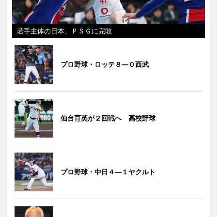
若手主体の日本、ＰＳＧに完敗
プロ野球・ロッテ８―０西武
仙台育英が２回戦へ 高校野球
プロ野球・中日４―１ヤクルト