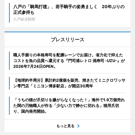
八戸の「騎馬打毬」、若手騎手の姿勇ましく 20年ぶりの
正式参拝も
八戸経済新聞
プレスリリース
職人手握りの本格寿司を配膳レーンでお届け。省力化で抑えた
コストを魚の品質へ還元する『門司港レトロ 渦寿司 -UZU-』が
2026年7月24日OPEN。
【地球約半周分】累計約2億個を販売、焼きたてミニクロワッサ
ン専門店「ミニヨン博多駅店」が開店30周年
「うちの猫が爪切りを嫌がらなくなった！」海外で1.9万個売れ
た関の刃物職人が作る「少ない力で静かに切れる」猫用爪切
り、国内発売開始。
もっと見る