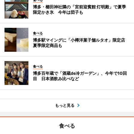
食べる
博多・櫛田神社隣の「宮前迎賓館 灯明殿」で夏季
限定かき氷 今年は団子も
食べる
博多駅マイングに「小樽洋菓子舗ルタオ」限定店
夏季限定商品も
食べる
博多百年蔵で「酒蔵de冷ガーデン」、今年で10回
目 日本酒飲み比べなど
もっと見る
食べる