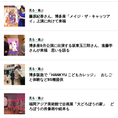
見る・遊ぶ
藤原紀香さん、博多座「メイジ・ザ・キャッツア
イ」上演に向けて来福
見る・遊ぶ
博多座9月公演に出演する坂東玉三郎さん、進藤学
さんが来福 思いを語る
見る・遊ぶ
博多阪急で「HANKYU こどもカレッジ」 おしご
と体験など85種提供
見る・遊ぶ
福岡アジア美術館で企画展「大どろぼうの家」 ど
ろぼうの肖像画や絵本も