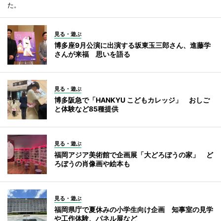
た。
見る・遊ぶ
博多座9月公演に出演する坂東玉三郎さん、進藤学
さんが来福 思いを語る
見る・遊ぶ
博多阪急で「HANKYU こどもカレッジ」 おしご
と体験など85種提供
見る・遊ぶ
福岡アジア美術館で企画展「大どろぼうの家」 ど
ろぼうの肖像画や絵本も
見る・遊ぶ
福岡県庁で夏休みの小学生向け企画 知事室の見学
や工作体験、パネル展など