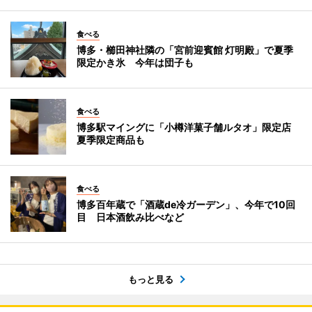
食べる
博多・櫛田神社隣の「宮前迎賓館 灯明殿」で夏季
限定かき氷 今年は団子も
食べる
博多駅マイングに「小樽洋菓子舗ルタオ」限定店
夏季限定商品も
食べる
博多百年蔵で「酒蔵de冷ガーデン」、今年で10回
目 日本酒飲み比べなど
もっと見る