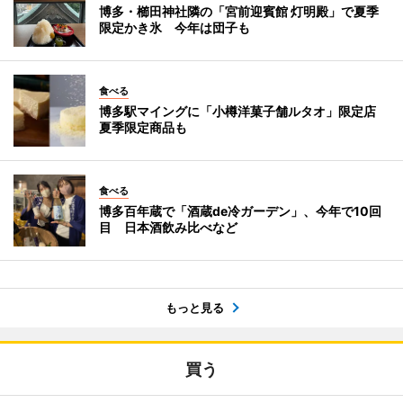
博多・櫛田神社隣の「宮前迎賓館 灯明殿」で夏季
限定かき氷 今年は団子も
食べる
博多駅マイングに「小樽洋菓子舗ルタオ」限定店
夏季限定商品も
食べる
博多百年蔵で「酒蔵de冷ガーデン」、今年で10回
目 日本酒飲み比べなど
もっと見る
買う