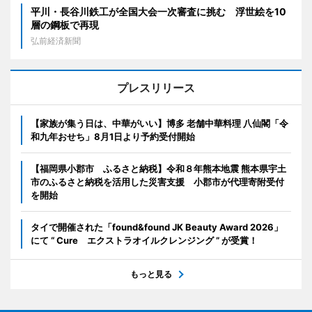
平川・長谷川鉄工が全国大会一次審査に挑む 浮世絵を10
層の鋼板で再現
弘前経済新聞
プレスリリース
【家族が集う日は、中華がいい】博多 老舗中華料理 八仙閣「令
和九年おせち」8月1日より予約受付開始
【福岡県小郡市 ふるさと納税】令和８年熊本地震 熊本県宇土
市のふるさと納税を活用した災害支援 小郡市が代理寄附受付
を開始
タイで開催された「found&found JK Beauty Award 2026」
にて “ Cure エクストラオイルクレンジング ” が受賞！
もっと見る