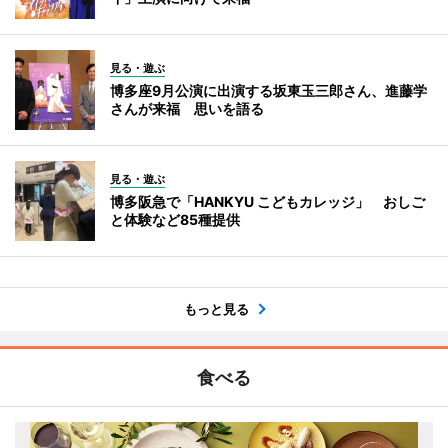
見る・遊ぶ
博多座9月公演に出演する坂東玉三郎さん、進藤学
さんが来福 思いを語る
見る・遊ぶ
博多阪急で「HANKYU こどもカレッジ」 おしご
と体験など85種提供
もっと見る
食べる