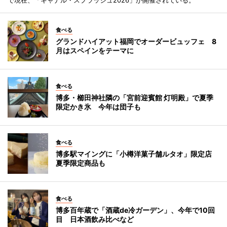
食べる
グランドハイアット福岡でオーダービュッフェ 8
月はスペインをテーマに
食べる
博多・櫛田神社隣の「宮前迎賓館 灯明殿」で夏季
限定かき氷 今年は団子も
食べる
博多駅マイングに「小樽洋菓子舗ルタオ」限定店
夏季限定商品も
食べる
博多百年蔵で「酒蔵de冷ガーデン」、今年で10回
目 日本酒飲み比べなど