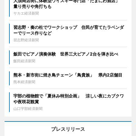
大須商店街に体験型ウイスキー専門店「たまにわ酒店」
量り売りや角打ちも
サカエ経済新聞
習志野・奏の杜でワークショップ 住民が育てたラベンダ
ーでリース作りなど
習志野経済新聞
飯田でピアノ演奏体験 世界三大ピアノ2台を弾き比べ
飯田経済新聞
熊本・新市街に焼き鳥チェーン「鳥貴族」 県内2店舗目
熊本経済新聞
宇部の植物館で「夏休み特別企画」 涼しい夜にカブクワ
や夜咲花観賞
山口宇部経済新聞
プレスリリース