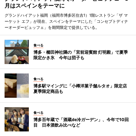
月はスペインをテーマに
グランドハイアット福岡（福岡市博多区住吉1）1階レストラン「ザ マ
ーケット エフ」が現在、スペインをテーマにした「コンセプトディナ
ーオーダービュッフェ」を期間限定で提供している。
食べる
博多・櫛田神社隣の「宮前迎賓館 灯明殿」で夏季
限定かき氷 今年は団子も
食べる
博多駅マイングに「小樽洋菓子舗ルタオ」限定店
夏季限定商品も
食べる
博多百年蔵で「酒蔵de冷ガーデン」、今年で10回
目 日本酒飲み比べなど