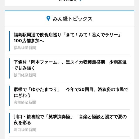
みん経トピックス
福島駅周辺で飲食店巡り「きて！みて！呑んでラリー」
100店舗参加へ
福島経済新聞
下條村「岡本ファーム」、黒スイカ収穫最盛期 少雨高温
で甘み強く
飯田経済新聞
彦根で「ゆかたまつり」 今年で30回目、浴衣姿の市民で
にぎわう
彦根経済新聞
川口・歓喜院で「笑撃演奏怪」 音楽と怪談と漫才で夏の
夜を彩る
川口経済新聞