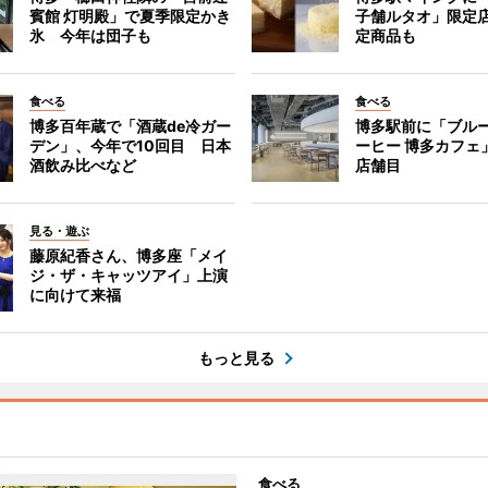
賓館 灯明殿」で夏季限定かき
子舗ルタオ」限定
氷 今年は団子も
定商品も
食べる
食べる
博多百年蔵で「酒蔵de冷ガー
博多駅前に「ブル
デン」、今年で10回目 日本
ーヒー 博多カフェ
酒飲み比べなど
店舗目
見る・遊ぶ
藤原紀香さん、博多座「メイ
ジ・ザ・キャッツアイ」上演
に向けて来福
もっと見る
食べる