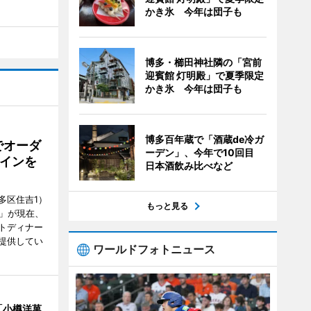
かき氷 今年は団子も
博多・櫛田神社隣の「宮前
迎賓館 灯明殿」で夏季限定
かき氷 今年は団子も
博多百年蔵で「酒蔵de冷ガ
でオーダ
ーデン」、今年で10回目
インを
日本酒飲み比べなど
多区住吉1）
もっと見る
フ」が現在、
トディナー
提供してい
ワールドフォトニュース
「小樽洋菓