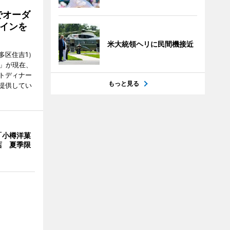
でオーダ
インを
米大統領ヘリに民間機接近
多区住吉1）
フ」が現在、
トディナー
もっと見る
提供してい
「小樽洋菓
店 夏季限