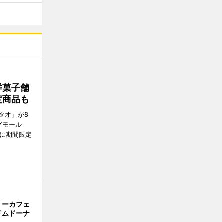
洋菓子舗
定商品も
タオ」が8
グモール
E」に期間限定
リーカフェ
イムドーナ