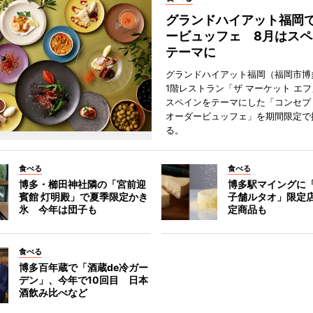
グランドハイアット福岡
ービュッフェ 8月はスペ
テーマに
グランドハイアット福岡（福岡市博
1階レストラン「ザ マーケット エ
スペインをテーマにした「コンセプ
オーダービュッフェ」を期間限定で
る。
食べる
食べる
博多・櫛田神社隣の「宮前迎
博多駅マイングに
賓館 灯明殿」で夏季限定かき
子舗ルタオ」限定
氷 今年は団子も
定商品も
食べる
博多百年蔵で「酒蔵de冷ガー
デン」、今年で10回目 日本
酒飲み比べなど