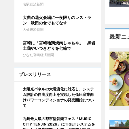
名駅経済新聞
大曲の花火会場に一夜限りのレストラ
ン 秋田の食でもてなす
大仙経済新聞
最新ニ
宮崎に「宮崎地鶏焼肉しゃもや」 黒岩
土鶏やいつきどりを七輪で
ひなた宮崎経済新聞
プレスリリース
太陽光パネルの大電流化に対応し、システ
ム設計の自由度向上を実現した低圧産業向
けパワーコンディショナの発売開始につい
て
九州最大級の都市型音楽フェス「MUSIC
CITY TENJIN 2026」にTIGETシステムを