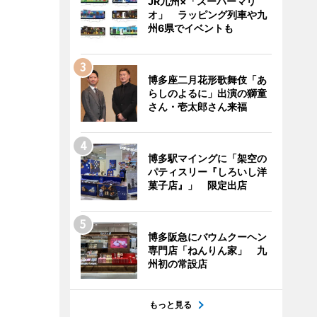
JR九州×「スーパーマリ
オ」 ラッピング列車や九
州6県でイベントも
博多座二月花形歌舞伎「あ
らしのよるに」出演の獅童
さん・壱太郎さん来福
博多駅マイングに「架空の
パティスリー『しろいし洋
菓子店』」 限定出店
博多阪急にバウムクーヘン
専門店「ねんりん家」 九
州初の常設店
もっと見る