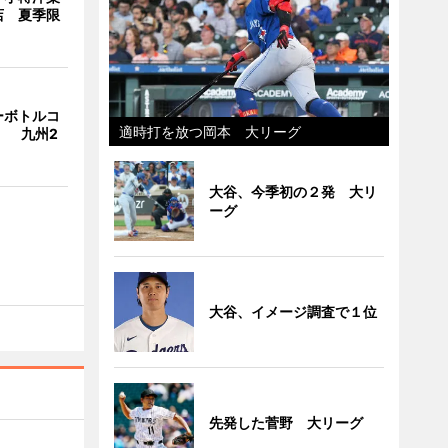
店 夏季限
ーボトルコ
適時打を放つ岡本 大リーグ
」 九州2
大谷、今季初の２発 大リ
ーグ
大谷、イメージ調査で１位
先発した菅野 大リーグ