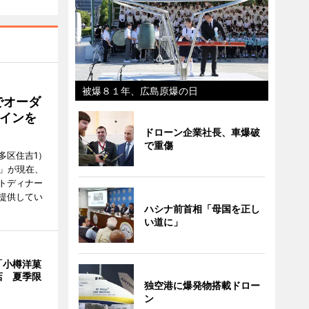
被爆８１年、広島原爆の日
でオーダ
インを
ドローン企業社長、車爆破
で重傷
多区住吉1）
フ」が現在、
トディナー
提供してい
ハシナ前首相「母国を正し
い道に」
「小樽洋菓
店 夏季限
独空港に爆発物搭載ドロー
ン