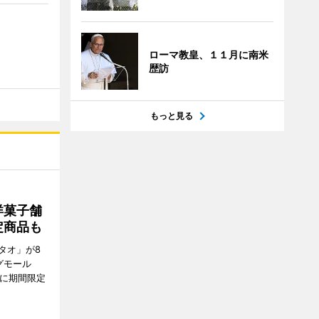
ローマ教皇、１１月に南米
歴訪
もっと見る
洋菓子舗
定商品も
タオ」が8
グモール
E」に期間限定