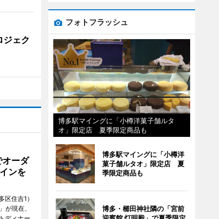
フォトフラッシュ
ロジェク
博多駅マイングに「小樽洋菓子舗ルタ
オ」限定店 夏季限定商品も
博多駅マイングに「小樽洋
でオーダ
菓子舗ルタオ」限定店 夏
インを
季限定商品も
多区住吉1）
フ」が現在、
博多・櫛田神社隣の「宮前
迎賓館 灯明殿」で夏季限定
トディナー