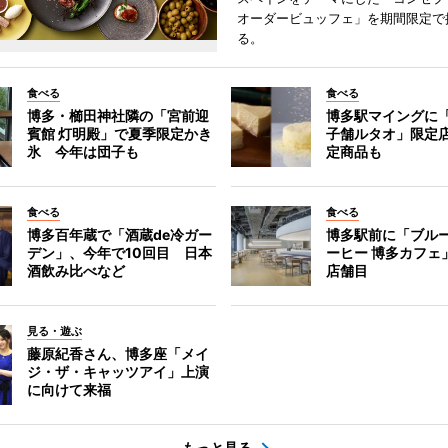
オーダービュッフェ」を期間限定で
る。
食べる
食べる
博多・櫛田神社隣の「宮前迎
博多駅マイングに
賓館 灯明殿」で夏季限定かき
子舗ルタオ」限定
氷 今年は団子も
定商品も
食べる
食べる
博多百年蔵で「酒蔵de冷ガー
博多駅前に「ブル
デン」、今年で10回目 日本
ーヒー 博多カフェ
酒飲み比べなど
店舗目
見る・遊ぶ
藤原紀香さん、博多座「メイ
ジ・ザ・キャッツアイ」上演
に向けて来福
もっと見る