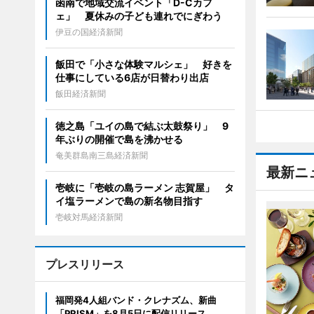
函南で地域交流イベント「D-Cカフ
ェ」 夏休みの子ども連れでにぎわう
伊豆の国経済新聞
飯田で「小さな体験マルシェ」 好きを
仕事にしている6店が日替わり出店
飯田経済新聞
徳之島「ユイの島で結ぶ太鼓祭り」 9
年ぶりの開催で島を沸かせる
奄美群島南三島経済新聞
最新ニ
壱岐に「壱岐の島ラーメン 志賀屋」 タ
イ塩ラーメンで島の新名物目指す
壱岐対馬経済新聞
プレスリリース
福岡発4人組バンド・クレナズム、新曲
「PRISM」を8月5日に配信リリース