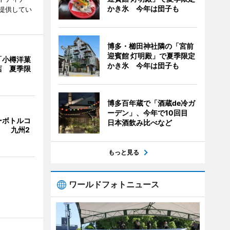
かき氷 今年は団子も
提供してい
博多・櫛田神社隣の「宮前
迎賓館 灯明殿」で夏季限定
「小樽洋菓
かき氷 今年は団子も
店 夏季限
博多百年蔵で「酒蔵de冷ガ
ーデン」、今年で10回目
ーボトルコ
日本酒飲み比べなど
」 九州2
もっと見る
ワールドフォトニュース