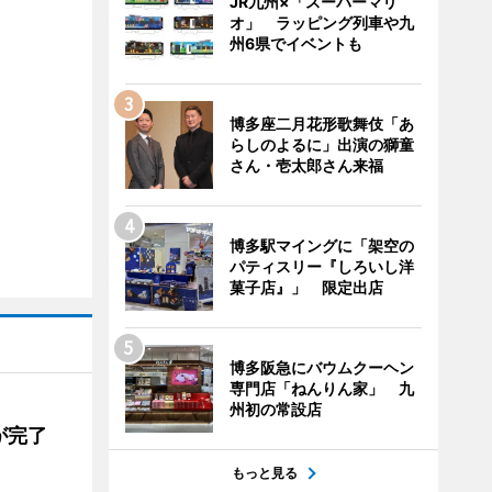
JR九州×「スーパーマリ
オ」 ラッピング列車や九
州6県でイベントも
博多座二月花形歌舞伎「あ
らしのよるに」出演の獅童
さん・壱太郎さん来福
博多駅マイングに「架空の
パティスリー『しろいし洋
菓子店』」 限定出店
博多阪急にバウムクーヘン
専門店「ねんりん家」 九
州初の常設店
が完了
もっと見る