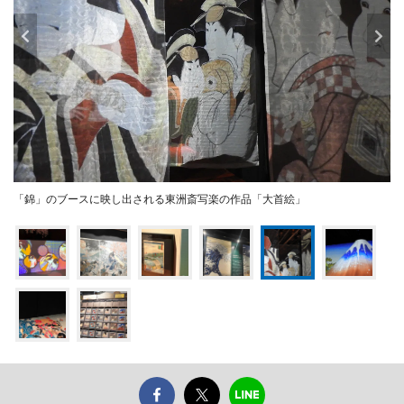
「錦」のブースに映し出される東洲斎写楽の作品「大首絵」