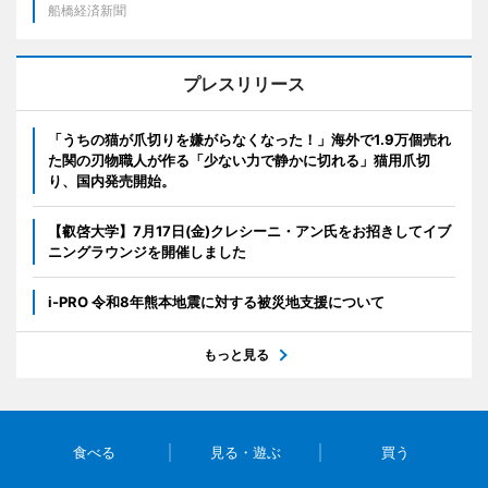
船橋経済新聞
プレスリリース
「うちの猫が爪切りを嫌がらなくなった！」海外で1.9万個売れ
た関の刃物職人が作る「少ない力で静かに切れる」猫用爪切
り、国内発売開始。
【叡啓大学】7月17日(金)クレシーニ・アン氏をお招きしてイブ
ニングラウンジを開催しました
i-PRO 令和8年熊本地震に対する被災地支援について
もっと見る
食べる
見る・遊ぶ
買う