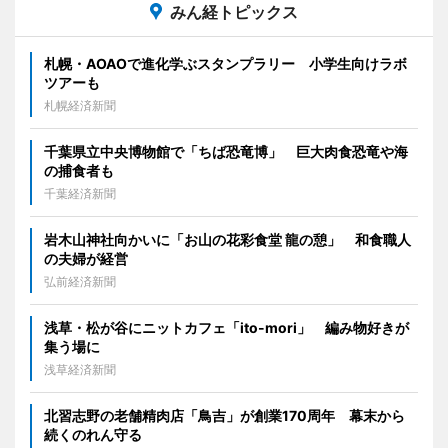
みん経トピックス
札幌・AOAOで進化学ぶスタンプラリー 小学生向けラボ
ツアーも
札幌経済新聞
千葉県立中央博物館で「ちば恐竜博」 巨大肉食恐竜や海
の捕食者も
千葉経済新聞
岩木山神社向かいに「お山の花彩食堂 龍の憩」 和食職人
の夫婦が経営
弘前経済新聞
浅草・松が谷にニットカフェ「ito-mori」 編み物好きが
集う場に
浅草経済新聞
北習志野の老舗精肉店「鳥吉」が創業170周年 幕末から
続くのれん守る