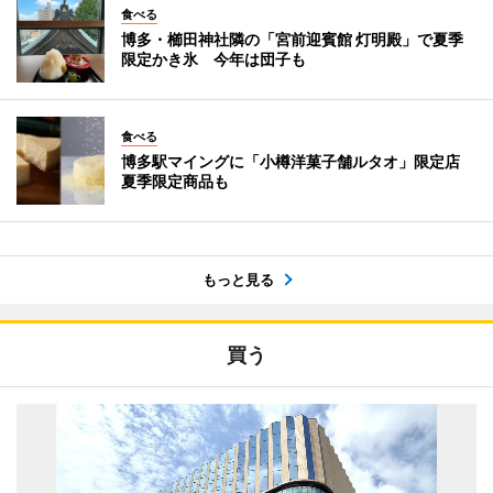
食べる
博多・櫛田神社隣の「宮前迎賓館 灯明殿」で夏季
限定かき氷 今年は団子も
食べる
博多駅マイングに「小樽洋菓子舗ルタオ」限定店
夏季限定商品も
もっと見る
買う