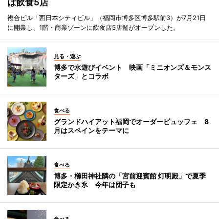
は飲食5店
複合ビル「西日本シティビル」（福岡市博多区博多駅前3）が7月21日
に開業し、1階・商業ゾーンに飲食店5店舗がオープンした。
見る・遊ぶ
博多で水遊びイベント 映画「ミニオンズ＆モンス
ターズ」とコラボ
食べる
グランドハイアット福岡でオーダービュッフェ 8
月はスペインをテーマに
食べる
博多・櫛田神社隣の「宮前迎賓館 灯明殿」で夏季
限定かき氷 今年は団子も
食べる