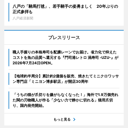
八戸の「騎馬打毬」、若手騎手の姿勇ましく 20年ぶりの
正式参拝も
八戸経済新聞
プレスリリース
職人手握りの本格寿司を配膳レーンでお届け。省力化で抑えた
コストを魚の品質へ還元する『門司港レトロ 渦寿司 -UZU-』が
2026年7月24日OPEN。
【地球約半周分】累計約2億個を販売、焼きたてミニクロワッサ
ン専門店「ミニヨン博多駅店」が開店30周年
「うちの猫が爪切りを嫌がらなくなった！」海外で1.9万個売れ
た関の刃物職人が作る「少ない力で静かに切れる」猫用爪切
り、国内発売開始。
もっと見る