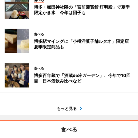
食べる
博多・櫛田神社隣の「宮前迎賓館 灯明殿」で夏季
限定かき氷 今年は団子も
食べる
博多駅マイングに「小樽洋菓子舗ルタオ」限定店
夏季限定商品も
食べる
博多百年蔵で「酒蔵de冷ガーデン」、今年で10回
目 日本酒飲み比べなど
もっと見る
食べる