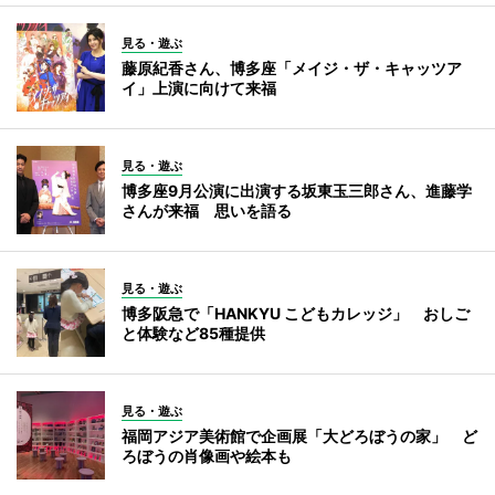
見る・遊ぶ
藤原紀香さん、博多座「メイジ・ザ・キャッツア
イ」上演に向けて来福
見る・遊ぶ
博多座9月公演に出演する坂東玉三郎さん、進藤学
さんが来福 思いを語る
見る・遊ぶ
博多阪急で「HANKYU こどもカレッジ」 おしご
と体験など85種提供
見る・遊ぶ
福岡アジア美術館で企画展「大どろぼうの家」 ど
ろぼうの肖像画や絵本も