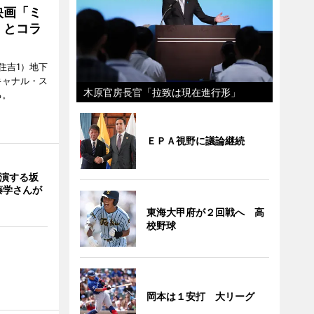
映画「ミ
」とコラ
住吉1）地下
キャナル・ス
木原官房長官「拉致は現在進行形」
る。
ＥＰＡ視野に議論継続
出演する坂
藤学さんが
東海大甲府が２回戦へ 高
校野球
岡本は１安打 大リーグ