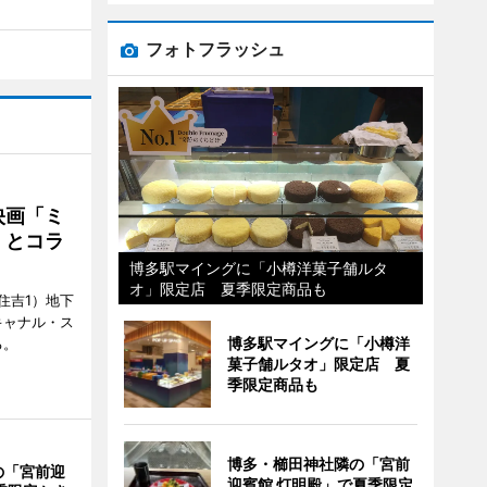
フォトフラッシュ
映画「ミ
」とコラ
博多駅マイングに「小樽洋菓子舗ルタ
オ」限定店 夏季限定商品も
住吉1）地下
キャナル・ス
博多駅マイングに「小樽洋
る。
菓子舗ルタオ」限定店 夏
季限定商品も
博多・櫛田神社隣の「宮前
の「宮前迎
迎賓館 灯明殿」で夏季限定