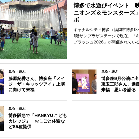
博多で水遊びイベント 
ニオンズ＆モンスターズ
ボ
キャナルシティ博多（福岡市博多区
1階サンプラザステージで現在、「
プラッシュ2026」が開催されてい
見る・遊ぶ
見る・遊ぶ
藤原紀香さん、博多座「メイ
博多座9月公演に
ジ・ザ・キャッツアイ」上演
東玉三郎さん、進
に向けて来福
来福 思いを語る
見る・遊ぶ
博多阪急で「HANKYU こども
カレッジ」 おしごと体験な
ど85種提供