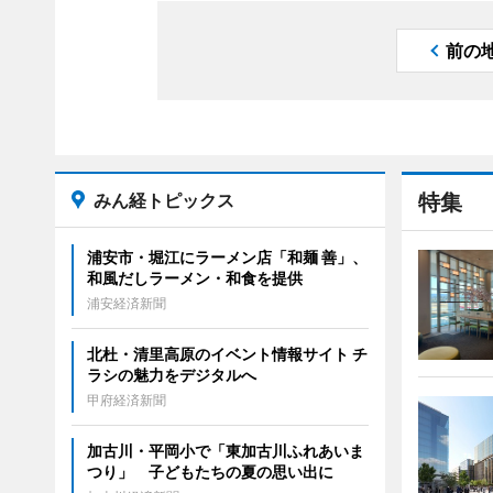
前の
みん経トピックス
特集
浦安市・堀江にラーメン店「和麺 善」、
和風だしラーメン・和食を提供
浦安経済新聞
北杜・清里高原のイベント情報サイト チ
ラシの魅力をデジタルへ
甲府経済新聞
加古川・平岡小で「東加古川ふれあいま
つり」 子どもたちの夏の思い出に