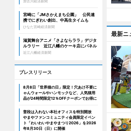
加古川経済新聞
宮崎に「JMさかえまち公園」 公民連
携でにぎわい創出、中高生タイムも
ひなた宮崎経済新聞
最新ニ
滋賀舞台アニメ「さよならララ」デジタ
ルラリー 近江八幡のケーキ店にパネル
近江八幡経済新聞
プレスリリース
8月8日「世界猫の日」限定！穴あけ不要に
ゃんウォールやハンモックなど、人気猫用
品が24時間限定12％OFFクーポンでお得に
普段は入れない本社オフィスを特別開放
やまやファンコミュニティ会員限定イベン
ト「わいわいやまやまつり2026」を2026
年8月30日（日）に開催