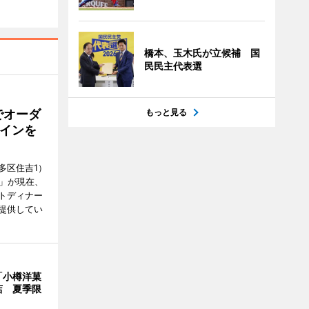
橋本、玉木氏が立候補 国
民民主代表選
もっと見る
でオーダ
インを
多区住吉1）
フ」が現在、
トディナー
提供してい
「小樽洋菓
店 夏季限