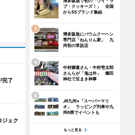
博多阪急で初の「ウイ・ラ
ブ・クッキーズ！」 全国
から55ブランド集結
博多阪急にバウムクーヘン
専門店「ねんりん家」 九
州初の常設店
中村獅童さん・中村壱太郎
さんらが「鬼は外」 櫛田
神社で豆まき神事
が完了
JR九州×「スーパーマリ
オ」 ラッピング列車や九
州6県でイベントも
ロジェク
もっと見る