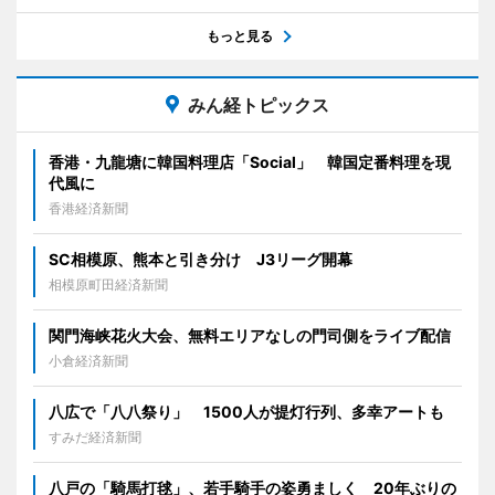
もっと見る
みん経トピックス
香港・九龍塘に韓国料理店「Social」 韓国定番料理を現
代風に
香港経済新聞
SC相模原、熊本と引き分け J3リーグ開幕
相模原町田経済新聞
関門海峡花火大会、無料エリアなしの門司側をライブ配信
小倉経済新聞
八広で「八八祭り」 1500人が提灯行列、多幸アートも
すみだ経済新聞
八戸の「騎馬打毬」、若手騎手の姿勇ましく 20年ぶりの