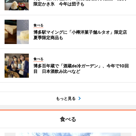
限定かき氷 今年は団子も
食べる
博多駅マイングに「小樽洋菓子舗ルタオ」限定店
夏季限定商品も
食べる
博多百年蔵で「酒蔵de冷ガーデン」、今年で10回
目 日本酒飲み比べなど
もっと見る
食べる