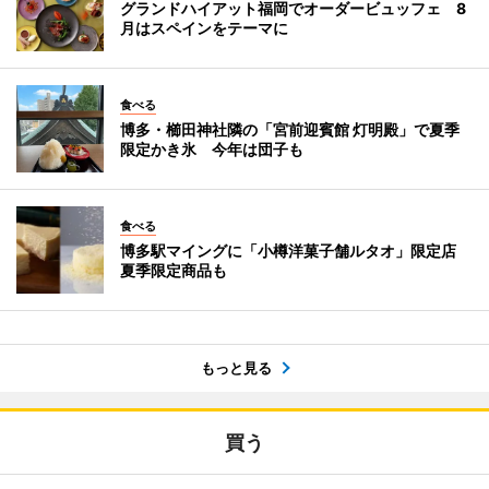
グランドハイアット福岡でオーダービュッフェ 8
月はスペインをテーマに
食べる
博多・櫛田神社隣の「宮前迎賓館 灯明殿」で夏季
限定かき氷 今年は団子も
食べる
博多駅マイングに「小樽洋菓子舗ルタオ」限定店
夏季限定商品も
もっと見る
買う