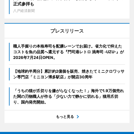
正式参拝も
八戸経済新聞
プレスリリース
職人手握りの本格寿司を配膳レーンでお届け。省力化で抑えた
コストを魚の品質へ還元する『門司港レトロ 渦寿司 -UZU-』が
2026年7月24日OPEN。
【地球約半周分】累計約2億個を販売、焼きたてミニクロワッサ
ン専門店「ミニヨン博多駅店」が開店30周年
「うちの猫が爪切りを嫌がらなくなった！」海外で1.9万個売れ
た関の刃物職人が作る「少ない力で静かに切れる」猫用爪切
り、国内発売開始。
もっと見る