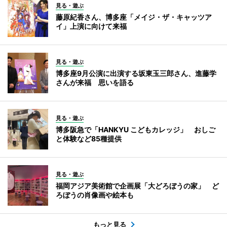
見る・遊ぶ
藤原紀香さん、博多座「メイジ・ザ・キャッツア
イ」上演に向けて来福
見る・遊ぶ
博多座9月公演に出演する坂東玉三郎さん、進藤学
さんが来福 思いを語る
見る・遊ぶ
博多阪急で「HANKYU こどもカレッジ」 おしご
と体験など85種提供
見る・遊ぶ
福岡アジア美術館で企画展「大どろぼうの家」 ど
ろぼうの肖像画や絵本も
もっと見る