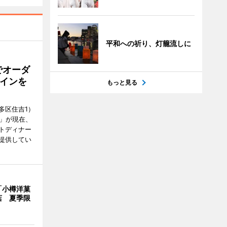
平和への祈り、灯籠流しに
でオーダ
インを
もっと見る
多区住吉1）
フ」が現在、
トディナー
提供してい
「小樽洋菓
店 夏季限