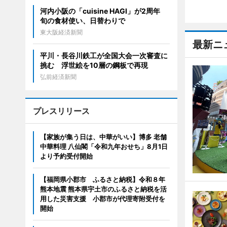
河内小阪の「cuisine HAGI」が2周年
旬の食材使い、日替わりで
東大阪経済新聞
最新ニ
平川・長谷川鉄工が全国大会一次審査に
挑む 浮世絵を10層の鋼板で再現
弘前経済新聞
プレスリリース
【家族が集う日は、中華がいい】博多 老舗
中華料理 八仙閣「令和九年おせち」8月1日
より予約受付開始
【福岡県小郡市 ふるさと納税】令和８年
熊本地震 熊本県宇土市のふるさと納税を活
用した災害支援 小郡市が代理寄附受付を
開始