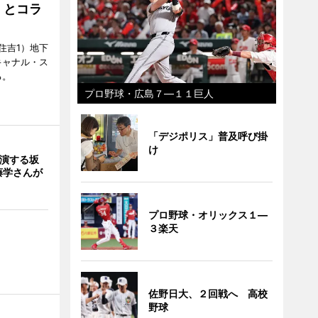
」とコラ
住吉1）地下
キャナル・ス
る。
プロ野球・広島７―１１巨人
「デジポリス」普及呼び掛
け
出演する坂
藤学さんが
プロ野球・オリックス１―
３楽天
佐野日大、２回戦へ 高校
野球