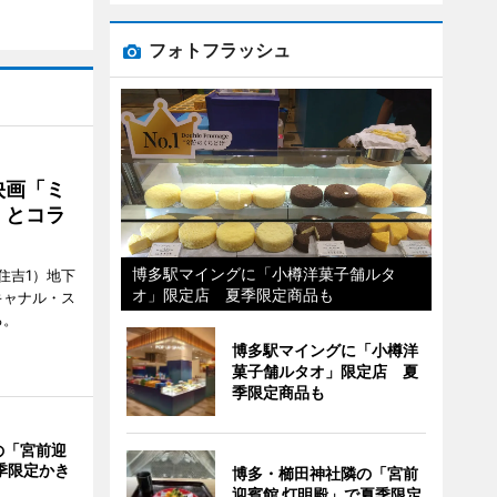
フォトフラッシュ
映画「ミ
」とコラ
博多駅マイングに「小樽洋菓子舗ルタ
住吉1）地下
オ」限定店 夏季限定商品も
キャナル・ス
る。
博多駅マイングに「小樽洋
菓子舗ルタオ」限定店 夏
季限定商品も
の「宮前迎
季限定かき
博多・櫛田神社隣の「宮前
迎賓館 灯明殿」で夏季限定