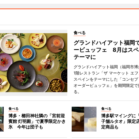
食べる
グランドハイアット福岡
ービュッフェ 8月はスペ
テーマに
グランドハイアット福岡（福岡市博
1階レストラン「ザ マーケット エ
スペインをテーマにした「コンセプ
オーダービュッフェ」を期間限定で
る。
食べる
食べる
博多・櫛田神社隣の「宮前迎
博多駅マイングに
賓館 灯明殿」で夏季限定かき
子舗ルタオ」限定
氷 今年は団子も
定商品も