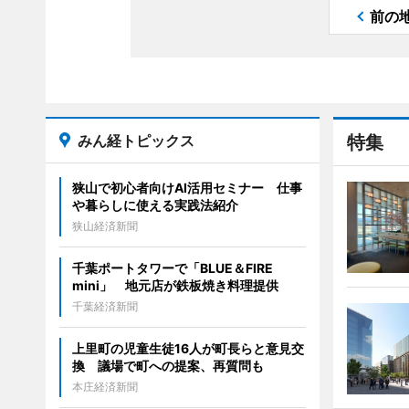
前の
みん経トピックス
特集
狭山で初心者向けAI活用セミナー 仕事
や暮らしに使える実践法紹介
狭山経済新聞
千葉ポートタワーで「BLUE＆FIRE
mini」 地元店が鉄板焼き料理提供
千葉経済新聞
上里町の児童生徒16人が町長らと意見交
換 議場で町への提案、再質問も
本庄経済新聞