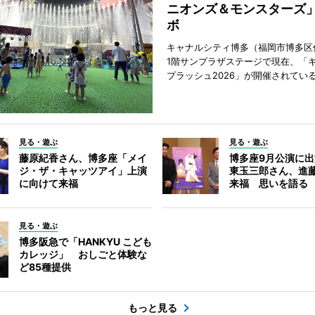
ニオンズ＆モンスターズ
ボ
キャナルシティ博多（福岡市博多区
1階サンプラザステージで現在、「
プラッシュ2026」が開催されてい
見る・遊ぶ
見る・遊ぶ
藤原紀香さん、博多座「メイ
博多座9月公演に
ジ・ザ・キャッツアイ」上演
東玉三郎さん、進
に向けて来福
来福 思いを語る
見る・遊ぶ
博多阪急で「HANKYU こども
カレッジ」 おしごと体験な
ど85種提供
もっと見る