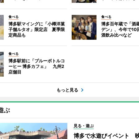
食べる
食べる
博多駅マイングに「小樽洋菓
博多百年蔵で「酒蔵
子舗ルタオ」限定店 夏季限
デン」、今年で10
定商品も
酒飲み比べなど
食べる
博多駅前に「ブルーボトルコ
ーヒー 博多カフェ」 九州2
店舗目
もっと見る
遊ぶ
見る・遊ぶ
博多で水遊びイベント 