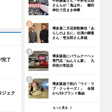
中村獅童さん・中村壱太郎
さんらが「鬼は外」 櫛田
神社で豆まき神事
博多座二月花形歌舞伎「あ
らしのよるに」出演の獅童
さん・壱太郎さん来福
博多阪急にバウムクーヘン
が完了
専門店「ねんりん家」 九
州初の常設店
博多阪急で初の「ウイ・ラ
ブ・クッキーズ！」 全国
ロジェク
から55ブランド集結
もっと見る