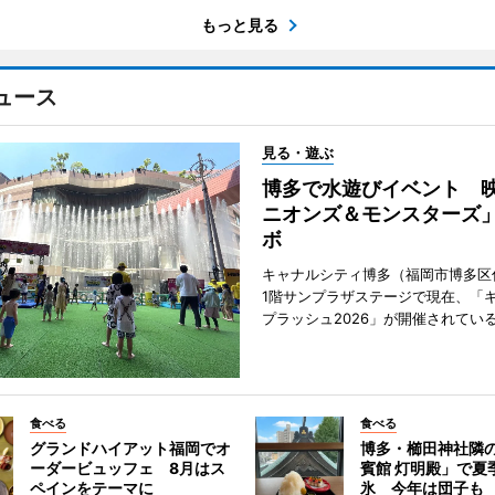
もっと見る
ュース
見る・遊ぶ
博多で水遊びイベント 
ニオンズ＆モンスターズ
ボ
キャナルシティ博多（福岡市博多区
1階サンプラザステージで現在、「
プラッシュ2026」が開催されてい
食べる
食べる
グランドハイアット福岡でオ
博多・櫛田神社隣
ーダービュッフェ 8月はス
賓館 灯明殿」で夏
ペインをテーマに
氷 今年は団子も