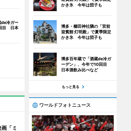
かき氷 今年は団子も
de冷ガー
博多・櫛田神社隣の「宮前
回目 日本
迎賓館 灯明殿」で夏季限定
かき氷 今年は団子も
博多百年蔵で「酒蔵de冷ガ
ーデン」、今年で10回目
日本酒飲み比べなど
もっと見る
ワールドフォトニュース
映画「ミ