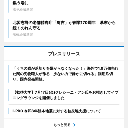
集う場に
浅草経済新聞
北習志野の老舗精肉店「鳥吉」が創業170周年 幕末から
続くのれん守る
船橋経済新聞
プレスリリース
「うちの猫が爪切りを嫌がらなくなった！」海外で1.9万個売れ
た関の刃物職人が作る「少ない力で静かに切れる」猫用爪切
り、国内発売開始。
【叡啓大学】7月17日(金)クレシーニ・アン氏をお招きしてイブ
ニングラウンジを開催しました
i-PRO 令和8年熊本地震に対する被災地支援について
もっと見る