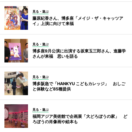
見る・遊ぶ
藤原紀香さん、博多座「メイジ・ザ・キャッツア
イ」上演に向けて来福
見る・遊ぶ
博多座9月公演に出演する坂東玉三郎さん、進藤学
さんが来福 思いを語る
見る・遊ぶ
博多阪急で「HANKYU こどもカレッジ」 おしご
と体験など85種提供
見る・遊ぶ
福岡アジア美術館で企画展「大どろぼうの家」 ど
ろぼうの肖像画や絵本も