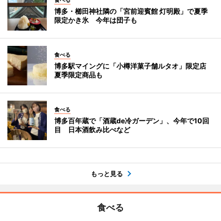
食べる
博多・櫛田神社隣の「宮前迎賓館 灯明殿」で夏季
限定かき氷 今年は団子も
食べる
博多駅マイングに「小樽洋菓子舗ルタオ」限定店
夏季限定商品も
食べる
博多百年蔵で「酒蔵de冷ガーデン」、今年で10回
目 日本酒飲み比べなど
もっと見る
食べる