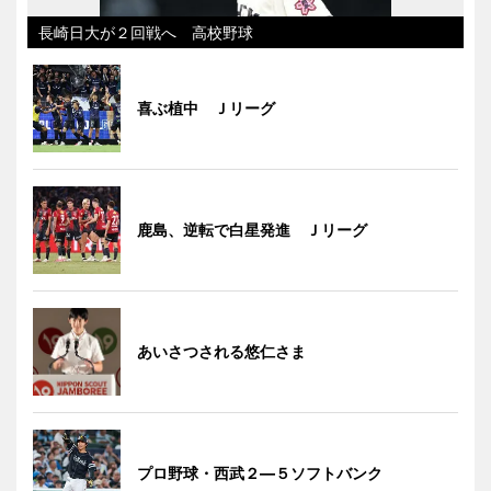
長崎日大が２回戦へ 高校野球
喜ぶ植中 Ｊリーグ
鹿島、逆転で白星発進 Ｊリーグ
あいさつされる悠仁さま
プロ野球・西武２―５ソフトバンク