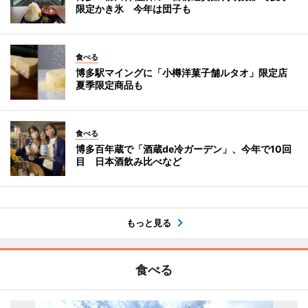
限定かき氷 今年は団子も
食べる
博多駅マイングに「小樽洋菓子舗ルタオ」限定店
夏季限定商品も
食べる
博多百年蔵で「酒蔵de冷ガーデン」、今年で10回
目 日本酒飲み比べなど
もっと見る
食べる