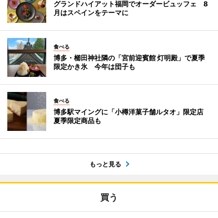
グランドハイアット福岡でオーダービュッフェ 8
月はスペインをテーマに
食べる
博多・櫛田神社隣の「宮前迎賓館 灯明殿」で夏季
限定かき氷 今年は団子も
食べる
博多駅マイングに「小樽洋菓子舗ルタオ」限定店
夏季限定商品も
もっと見る
買う