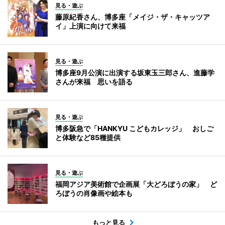
見る・遊ぶ
藤原紀香さん、博多座「メイジ・ザ・キャッツア
イ」上演に向けて来福
見る・遊ぶ
博多座9月公演に出演する坂東玉三郎さん、進藤学
さんが来福 思いを語る
見る・遊ぶ
博多阪急で「HANKYU こどもカレッジ」 おしご
と体験など85種提供
見る・遊ぶ
福岡アジア美術館で企画展「大どろぼうの家」 ど
ろぼうの肖像画や絵本も
もっと見る