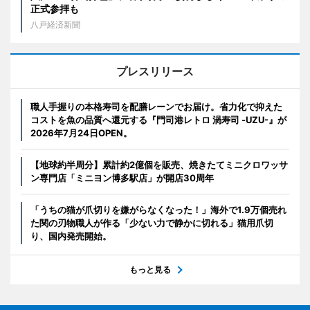
正式参拝も
八戸経済新聞
プレスリリース
職人手握りの本格寿司を配膳レーンでお届け。省力化で抑えた
コストを魚の品質へ還元する『門司港レトロ 渦寿司 -UZU-』が
2026年7月24日OPEN。
【地球約半周分】累計約2億個を販売、焼きたてミニクロワッサ
ン専門店「ミニヨン博多駅店」が開店30周年
「うちの猫が爪切りを嫌がらなくなった！」海外で1.9万個売れ
た関の刃物職人が作る「少ない力で静かに切れる」猫用爪切
り、国内発売開始。
もっと見る