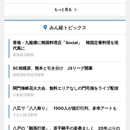
もっと見る
みん経トピックス
香港・九龍塘に韓国料理店「Social」 韓国定番料理を現
代風に
香港経済新聞
SC相模原、熊本と引き分け J3リーグ開幕
相模原町田経済新聞
関門海峡花火大会、無料エリアなしの門司側をライブ配信
小倉経済新聞
八広で「八八祭り」 1500人が提灯行列、多幸アートも
すみだ経済新聞
八戸の「騎馬打毬」、若手騎手の姿勇ましく 20年ぶりの