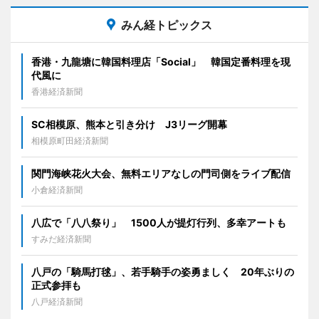
みん経トピックス
香港・九龍塘に韓国料理店「Social」 韓国定番料理を現
代風に
香港経済新聞
SC相模原、熊本と引き分け J3リーグ開幕
相模原町田経済新聞
関門海峡花火大会、無料エリアなしの門司側をライブ配信
小倉経済新聞
八広で「八八祭り」 1500人が提灯行列、多幸アートも
すみだ経済新聞
八戸の「騎馬打毬」、若手騎手の姿勇ましく 20年ぶりの
正式参拝も
八戸経済新聞