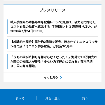
プレスリリース
職人手握りの本格寿司を配膳レーンでお届け。省力化で抑えた
コストを魚の品質へ還元する『門司港レトロ 渦寿司 -UZU-』が
2026年7月24日OPEN。
【地球約半周分】累計約2億個を販売、焼きたてミニクロワッサ
ン専門店「ミニヨン博多駅店」が開店30周年
「うちの猫が爪切りを嫌がらなくなった！」海外で1.9万個売れ
た関の刃物職人が作る「少ない力で静かに切れる」猫用爪切
り、国内発売開始。
もっと見る
食べる
見る・遊ぶ
買う