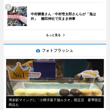
中村獅童さん・中村壱太郎さんらが「鬼は
外」 櫛田神社で豆まき神事
もっと見る
フォトフラッシュ
博多駅マイングに「小樽洋菓子舗ルタオ」限定店 夏季限定
商品も