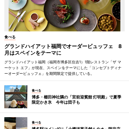
食べる
グランドハイアット福岡でオーダービュッフェ 8
月はスペインをテーマに
グランドハイアット福岡（福岡市博多区住吉1）1階レストラン「ザ マ
ーケット エフ」が現在、スペインをテーマにした「コンセプトディナ
ーオーダービュッフェ」を期間限定で提供している。
食べる
博多・櫛田神社隣の「宮前迎賓館 灯明殿」で夏季
限定かき氷 今年は団子も
食べる
博多駅マイングに「小樽洋菓子舗ルタオ」限定店