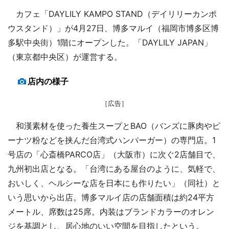
カフェ「DAYLILY KAMPO STAND（デイリリーカンポ
ウスタンド）」が4月27日、博多マルイ（福岡市博多区博
多駅中央街）1階にオープンした。「DAYLILY JAPAN」
（東京都中央区）が運営する。
店内の様子
［広告］
和漢素材を使った養生スープとBAO（バンズに豚肉やピ
ーナツ粉などを挟んだ台湾式ハンバーガー）の専門店。1
号店の「心斎橋PARCO店」（大阪市）に次ぐ2店舗目で、
九州初出店となる。「台湾にある屋台のように、気軽で、
おいしく、ヘルシーな店を日本にも作りたい」（同社）と
いう思いから出店。博多マルイ店の店舗面積は約24平方
メートル、席数は25席。内装はブランドカラーのオレン
ジを基調とし、居心地のいい空間を目指したという。