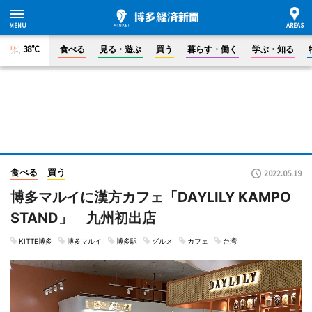
38°C
食べる
見る・遊ぶ
買う
暮らす・働く
学ぶ・知る
食べる
買う
2022.05.19
博多マルイに漢方カフェ「DAYLILY KAMPO
STAND」 九州初出店
KITTE博多
博多マルイ
博多駅
グルメ
カフェ
台湾