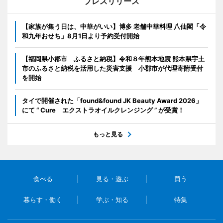
プレスリリース
【家族が集う日は、中華がいい】博多 老舗中華料理 八仙閣「令
和九年おせち」8月1日より予約受付開始
【福岡県小郡市 ふるさと納税】令和８年熊本地震 熊本県宇土
市のふるさと納税を活用した災害支援 小郡市が代理寄附受付
を開始
タイで開催された「found&found JK Beauty Award 2026」
にて “ Cure エクストラオイルクレンジング ” が受賞！
もっと見る
食べる
見る・遊ぶ
買う
暮らす・働く
学ぶ・知る
特集