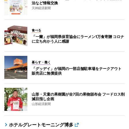
法など情報交換
天神経済新聞
食べる
「一蘭」が福岡県保育協会にラーメン1万食寄贈 コロナ
に立ち向かう人に感謝
暮らす・働く
「グッデイ」が福岡の一部店舗駐車場をテークアウト
販売店に無償提供
山形・天童の果樹園が全7回の果物頒布会 フードロス削
減目指し企画
山形経済新聞
ホテルグレートモーニング博多