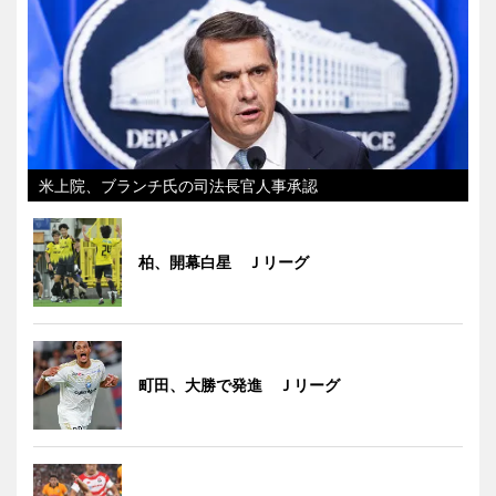
米上院、ブランチ氏の司法長官人事承認
柏、開幕白星 Ｊリーグ
町田、大勝で発進 Ｊリーグ