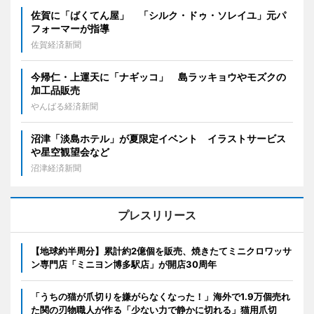
佐賀に「ばくてん屋」 「シルク・ドゥ・ソレイユ」元パ
フォーマーが指導
佐賀経済新聞
今帰仁・上運天に「ナギッコ」 島ラッキョウやモズクの
加工品販売
やんばる経済新聞
沼津「淡島ホテル」が夏限定イベント イラストサービス
や星空観望会など
沼津経済新聞
プレスリリース
【地球約半周分】累計約2億個を販売、焼きたてミニクロワッサ
ン専門店「ミニヨン博多駅店」が開店30周年
「うちの猫が爪切りを嫌がらなくなった！」海外で1.9万個売れ
た関の刃物職人が作る「少ない力で静かに切れる」猫用爪切