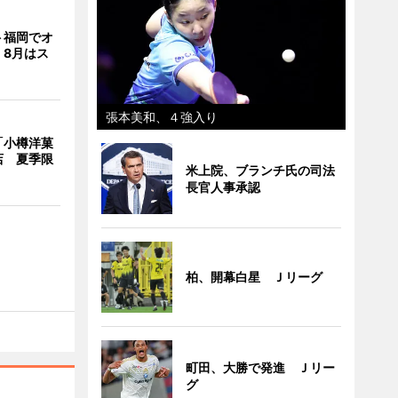
ト福岡でオ
 8月はス
張本美和、４強入り
「小樽洋菓
店 夏季限
米上院、ブランチ氏の司法
長官人事承認
柏、開幕白星 Ｊリーグ
町田、大勝で発進 Ｊリー
グ