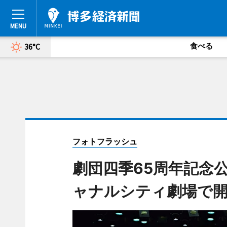
食べる
36°C
フォトフラッシュ
劇団四季65周年記念公
ャナルシティ劇場で