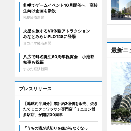
札幌でゲームイベント10月開催へ 高校
生向け企画を新設
札幌経済新聞
火星を旅するVR体験アトラクション
みなとみらいPLOT48に登場
ヨコハマ経済新聞
最新ニ
八広で町名誕生60周年祝賀会 小池都
知事も祝福
すみだ経済新聞
プレスリリース
【地球約半周分】累計約2億個を販売、焼き
たてミニクロワッサン専門店「ミニヨン博
多駅店」が開店30周年
「うちの猫が爪切りを嫌がらなくなっ