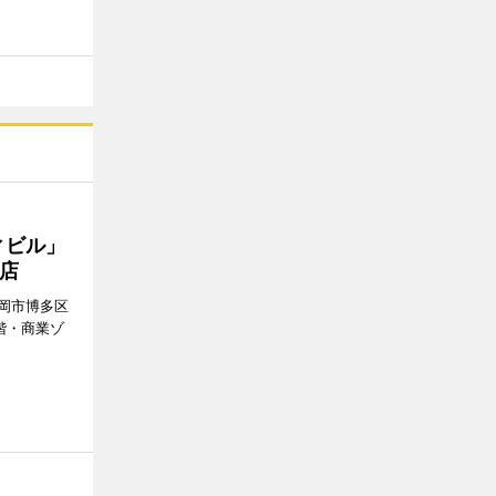
ィビル」
店
岡市博多区
階・商業ゾ
。