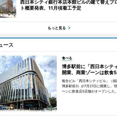
西日本シティ銀行本店本館ビルの建て替えプ
ト概要発表、11月頃着工予定
もっと見る
ュース
食べる
博多駅前に「西日本シテ
開業、商業ゾーンは飲食5
複合ビル「西日本シティビル」（福
博多駅前3）が7月21日に開業し、1
ーンに飲食店5店舗がオープンした