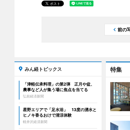
前の
みん経トピックス
特集
「津軽伝承料理」の第2弾 正月や盆、
農事など人が集う場に焦点を当てる
弘前経済新聞
星野エリアで「足水浴」 13度の湧水と
ヒノキ香るおけで清涼体験
軽井沢経済新聞