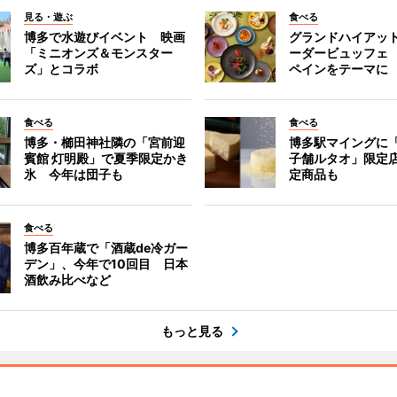
見る・遊ぶ
食べる
博多で水遊びイベント 映画
グランドハイアッ
「ミニオンズ＆モンスター
ーダービュッフェ
ズ」とコラボ
ペインをテーマに
食べる
食べる
博多・櫛田神社隣の「宮前迎
博多駅マイングに
賓館 灯明殿」で夏季限定かき
子舗ルタオ」限定
氷 今年は団子も
定商品も
食べる
博多百年蔵で「酒蔵de冷ガー
デン」、今年で10回目 日本
酒飲み比べなど
もっと見る