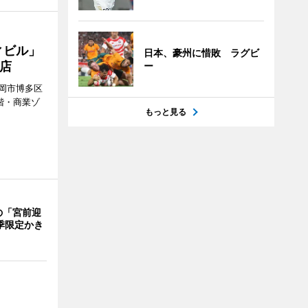
ィビル」
日本、豪州に惜敗 ラグビ
店
ー
岡市博多区
階・商業ゾ
もっと見る
。
の「宮前迎
季限定かき