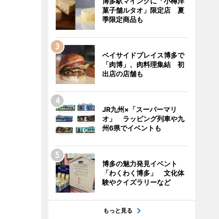
博多駅マイングに「小樽洋
菓子舗ルタオ」限定店 夏
季限定商品も
ベイサイドプレイス博多で
「肉博」、肉料理集結 初
出店の店舗も
JR九州×「スーパーマリ
オ」 ラッピング列車や九
州6県でイベントも
博多の魅力発見イベント
「わくわく博多」 文化体
験やクイズラリーなど
もっと見る