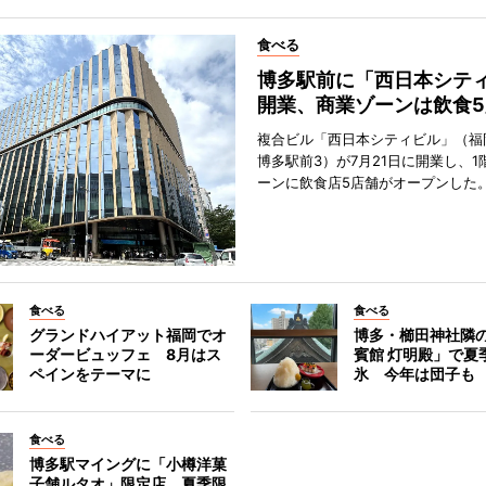
食べる
博多駅前に「西日本シテ
開業、商業ゾーンは飲食5
複合ビル「西日本シティビル」（福
博多駅前3）が7月21日に開業し、1
ーンに飲食店5店舗がオープンした
食べる
食べる
グランドハイアット福岡でオ
博多・櫛田神社隣
ーダービュッフェ 8月はス
賓館 灯明殿」で夏
ペインをテーマに
氷 今年は団子も
食べる
博多駅マイングに「小樽洋菓
子舗ルタオ」限定店 夏季限