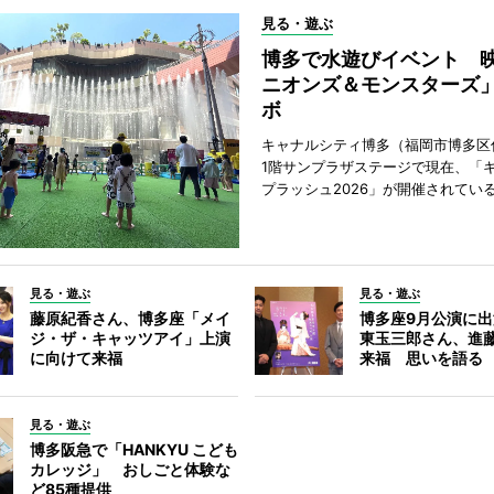
見る・遊ぶ
博多で水遊びイベント 
ニオンズ＆モンスターズ
ボ
キャナルシティ博多（福岡市博多区
1階サンプラザステージで現在、「
プラッシュ2026」が開催されてい
見る・遊ぶ
見る・遊ぶ
藤原紀香さん、博多座「メイ
博多座9月公演に
ジ・ザ・キャッツアイ」上演
東玉三郎さん、進
に向けて来福
来福 思いを語る
見る・遊ぶ
博多阪急で「HANKYU こども
カレッジ」 おしごと体験な
ど85種提供