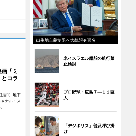
出生地主義制限へ大統領令署名
米イスラエル船舶の航行禁
止検討
映画「ミ
」とコラ
プロ野球・広島７―１１巨
住吉1）地下
人
キャナル・ス
る。
「デジポリス」普及呼び掛
け