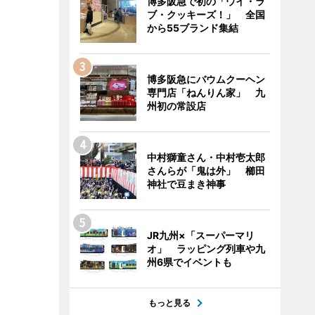
博多阪急で初の「ウイ・ラ
ブ・クッキーズ！」 全国
から55ブランド集結
博多阪急にバウムクーヘン
専門店「ねんりん家」 九
州初の常設店
中村獅童さん・中村壱太郎
さんらが「鬼は外」 櫛田
神社で豆まき神事
JR九州×「スーパーマリ
オ」 ラッピング列車や九
州6県でイベントも
もっと見る