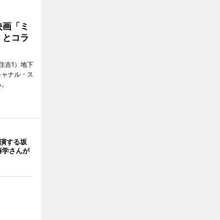
映画「ミ
」とコラ
住吉1）地下
キャナル・ス
る。
出演する坂
藤学さんが