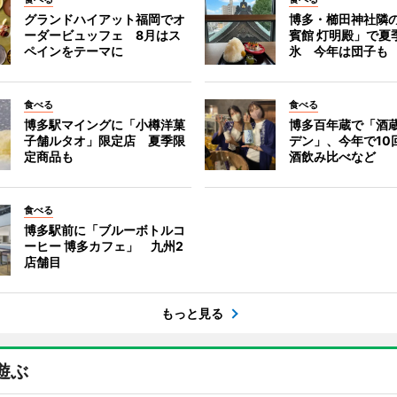
グランドハイアット福岡でオ
博多・櫛田神社隣
ーダービュッフェ 8月はス
賓館 灯明殿」で夏
ペインをテーマに
氷 今年は団子も
食べる
食べる
博多駅マイングに「小樽洋菓
博多百年蔵で「酒蔵
子舗ルタオ」限定店 夏季限
デン」、今年で10
定商品も
酒飲み比べなど
食べる
博多駅前に「ブルーボトルコ
ーヒー 博多カフェ」 九州2
店舗目
もっと見る
遊ぶ