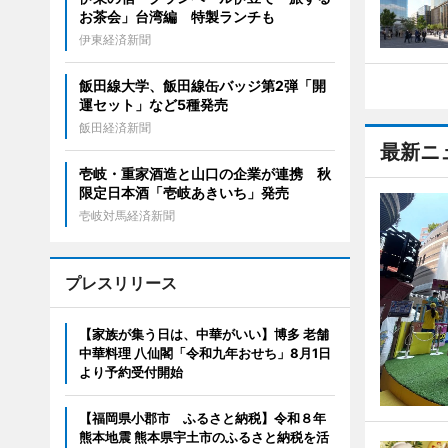
お茶会」台湾編 特製ランチも
伊東経済新聞
飯田線大学、飯田線缶バッジ第2弾「開
運セット」など5種発売
飯田経済新聞
最新ニ
壱岐・重家酒造と山口の企業が連携 秋
限定日本酒「壱岐あきいち」発売
壱岐対馬経済新聞
プレスリリース
【家族が集う日は、中華がいい】博多 老舗
中華料理 八仙閣「令和九年おせち」8月1日
より予約受付開始
【福岡県小郡市 ふるさと納税】令和８年
熊本地震 熊本県宇土市のふるさと納税を活