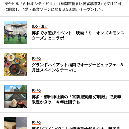
複合ビル「西日本シティビル」（福岡市博多区博多駅前3）が7月21日
に開業し、1階・商業ゾーンに飲食店5店舗がオープンした。
見る・遊ぶ
博多で水遊びイベント 映画「ミニオンズ＆モンス
ターズ」とコラボ
食べる
グランドハイアット福岡でオーダービュッフェ 8
月はスペインをテーマに
食べる
博多・櫛田神社隣の「宮前迎賓館 灯明殿」で夏季
限定かき氷 今年は団子も
食べる
博多駅マイングに「小樽洋菓子舗ルタオ」限定店