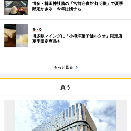
博多・櫛田神社隣の「宮前迎賓館 灯明殿」で夏季
限定かき氷 今年は団子も
食べる
博多駅マイングに「小樽洋菓子舗ルタオ」限定店
夏季限定商品も
もっと見る
買う