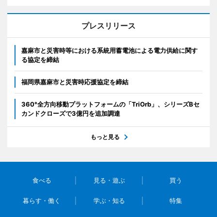
プレスリリース
嘉麻市と災害時等における系統用蓄電池による電力供給に関す
る協定を締結
福岡県嘉麻市と災害時応援協定を締結
360°全方向移動プラットフォームの「TriOrb」、シリーズBセ
カンドクローズで3億円を追加調達
もっと見る
食べる
見る・遊ぶ
買う
暮らす・働く
学ぶ・知る
特集