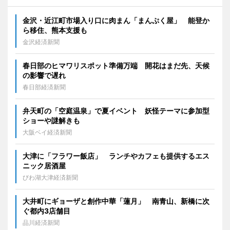
金沢・近江町市場入り口に肉まん「まんぷく屋」 能登か
ら移住、熊本支援も
金沢経済新聞
春日部のヒマワリスポット準備万端 開花はまだ先、天候
の影響で遅れ
春日部経済新聞
弁天町の「空庭温泉」で夏イベント 妖怪テーマに参加型
ショーや謎解きも
大阪ベイ経済新聞
大津に「フラワー飯店」 ランチやカフェも提供するエス
ニック居酒屋
びわ湖大津経済新聞
大井町にギョーザと創作中華「蓮月」 南青山、新橋に次
ぐ都内3店舗目
品川経済新聞