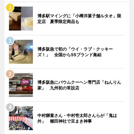
博多駅マイングに「小樽洋菓子舗ルタオ」限
定店 夏季限定商品も
博多阪急で初の「ウイ・ラブ・クッキー
ズ！」 全国から55ブランド集結
博多阪急にバウムクーヘン専門店「ねんりん
家」 九州初の常設店
中村獅童さん・中村壱太郎さんらが「鬼は
外」 櫛田神社で豆まき神事