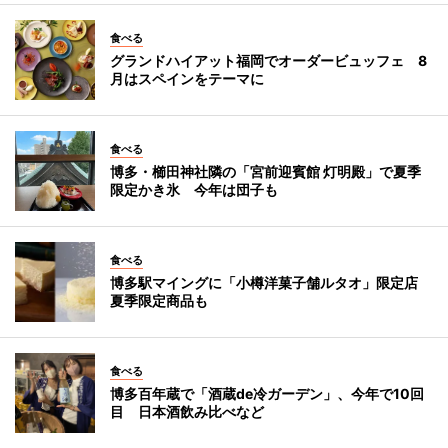
食べる
グランドハイアット福岡でオーダービュッフェ 8
月はスペインをテーマに
食べる
博多・櫛田神社隣の「宮前迎賓館 灯明殿」で夏季
限定かき氷 今年は団子も
食べる
博多駅マイングに「小樽洋菓子舗ルタオ」限定店
夏季限定商品も
食べる
博多百年蔵で「酒蔵de冷ガーデン」、今年で10回
目 日本酒飲み比べなど