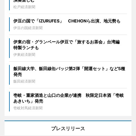
松戸経済新聞
伊豆の国で「IZURUFES」 CHEHONら出演、地元勢も
伊豆の国経済新聞
伊東の宿・グランベール伊豆で「旅するお茶会」台湾編
特製ランチも
伊東経済新聞
飯田線大学、飯田線缶バッジ第2弾「開運セット」など5種
発売
飯田経済新聞
壱岐・重家酒造と山口の企業が連携 秋限定日本酒「壱岐
あきいち」発売
壱岐対馬経済新聞
プレスリリース