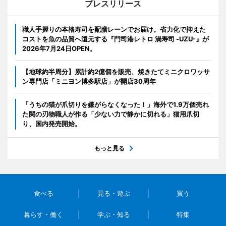
プレスリリース
職人手握りの本格寿司を配膳レーンでお届け。省力化で抑えた
コストを魚の品質へ還元する『門司港レトロ 渦寿司 -UZU-』が
2026年7月24日OPEN。
【地球約半周分】累計約2億個を販売、焼きたてミニクロワッサ
ン専門店「ミニヨン博多駅店」が開店30周年
「うちの猫が爪切りを嫌がらなくなった！」海外で1.9万個売れ
た関の刃物職人が作る「少ない力で静かに切れる」猫用爪切
り、国内発売開始。
もっと見る
食べる
見る・遊ぶ
買う
暮らす・働く
学ぶ・知る
特集