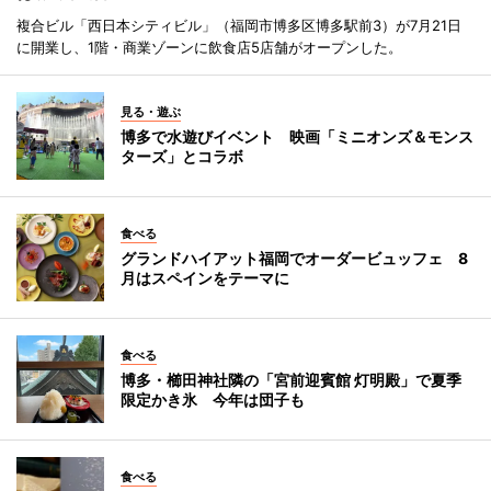
複合ビル「西日本シティビル」（福岡市博多区博多駅前3）が7月21日
に開業し、1階・商業ゾーンに飲食店5店舗がオープンした。
見る・遊ぶ
博多で水遊びイベント 映画「ミニオンズ＆モンス
ターズ」とコラボ
食べる
グランドハイアット福岡でオーダービュッフェ 8
月はスペインをテーマに
食べる
博多・櫛田神社隣の「宮前迎賓館 灯明殿」で夏季
限定かき氷 今年は団子も
食べる