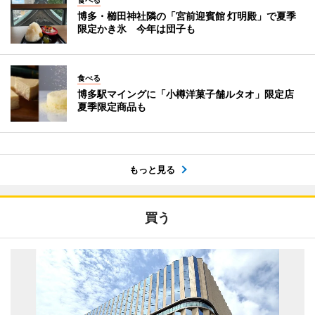
博多・櫛田神社隣の「宮前迎賓館 灯明殿」で夏季
限定かき氷 今年は団子も
食べる
博多駅マイングに「小樽洋菓子舗ルタオ」限定店
夏季限定商品も
もっと見る
買う