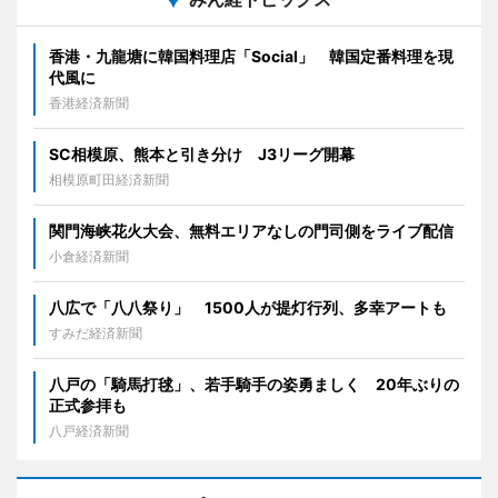
香港・九龍塘に韓国料理店「Social」 韓国定番料理を現
代風に
香港経済新聞
SC相模原、熊本と引き分け J3リーグ開幕
相模原町田経済新聞
関門海峡花火大会、無料エリアなしの門司側をライブ配信
小倉経済新聞
八広で「八八祭り」 1500人が提灯行列、多幸アートも
すみだ経済新聞
八戸の「騎馬打毬」、若手騎手の姿勇ましく 20年ぶりの
正式参拝も
八戸経済新聞