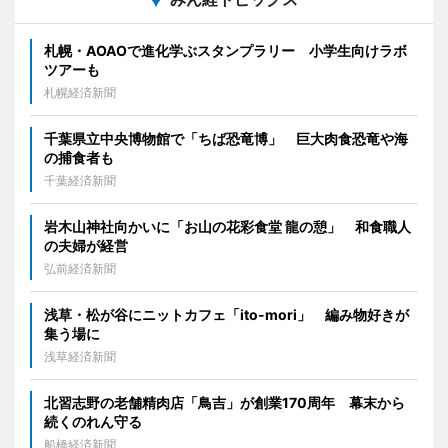
札幌・AOAOで進化学ぶスタンプラリー 小学生向けラボ
ツアーも
札幌経済新聞
千葉県立中央博物館で「ちば恐竜博」 巨大肉食恐竜や海
の捕食者も
千葉経済新聞
岩木山神社向かいに「お山の花彩食堂 龍の憩」 和食職人
の夫婦が経営
弘前経済新聞
浅草・松が谷にニットカフェ「ito-mori」 編み物好きが
集う場に
浅草経済新聞
北習志野の老舗精肉店「鳥吉」が創業170周年 幕末から
続くのれん守る
船橋経済新聞