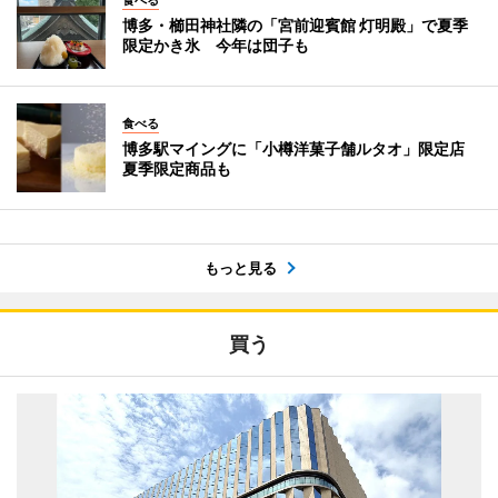
博多・櫛田神社隣の「宮前迎賓館 灯明殿」で夏季
限定かき氷 今年は団子も
食べる
博多駅マイングに「小樽洋菓子舗ルタオ」限定店
夏季限定商品も
もっと見る
買う