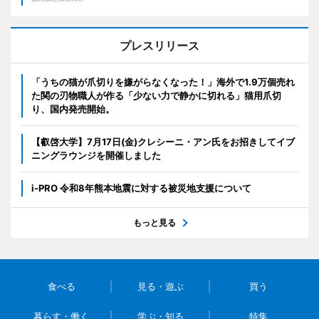
プレスリリース
「うちの猫が爪切りを嫌がらなくなった！」海外で1.9万個売れ
た関の刃物職人が作る「少ない力で静かに切れる」猫用爪切
り、国内発売開始。
【叡啓大学】7月17日(金)クレシーニ・アン氏をお招きしてイブ
ニングラウンジを開催しました
i-PRO 令和8年熊本地震に対する被災地支援について
もっと見る
食べる
見る・遊ぶ
買う
暮らす・働く
学ぶ・知る
特集