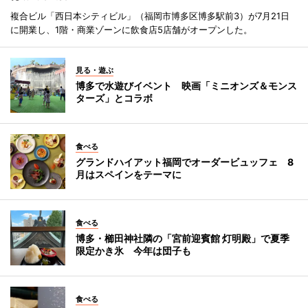
複合ビル「西日本シティビル」（福岡市博多区博多駅前3）が7月21日
に開業し、1階・商業ゾーンに飲食店5店舗がオープンした。
見る・遊ぶ
博多で水遊びイベント 映画「ミニオンズ＆モンス
ターズ」とコラボ
食べる
グランドハイアット福岡でオーダービュッフェ 8
月はスペインをテーマに
食べる
博多・櫛田神社隣の「宮前迎賓館 灯明殿」で夏季
限定かき氷 今年は団子も
食べる