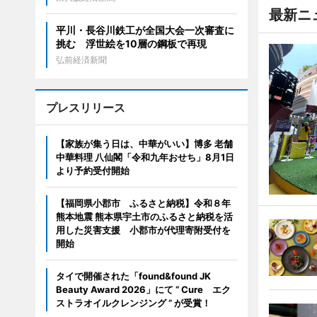
最新ニ
平川・長谷川鉄工が全国大会一次審査に
挑む 浮世絵を10層の鋼板で再現
弘前経済新聞
プレスリリース
【家族が集う日は、中華がいい】博多 老舗
中華料理 八仙閣「令和九年おせち」8月1日
より予約受付開始
【福岡県小郡市 ふるさと納税】令和８年
熊本地震 熊本県宇土市のふるさと納税を活
用した災害支援 小郡市が代理寄附受付を
開始
タイで開催された「found&found JK
Beauty Award 2026」にて “ Cure エク
ストラオイルクレンジング ” が受賞！