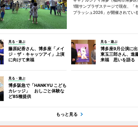
キャナルシティ博多（福岡市博多区
1階サンプラザステージで現在、「
プラッシュ2026」が開催されてい
見る・遊ぶ
見る・遊ぶ
藤原紀香さん、博多座「メイ
博多座9月公演に
ジ・ザ・キャッツアイ」上演
東玉三郎さん、進
に向けて来福
来福 思いを語る
見る・遊ぶ
博多阪急で「HANKYU こども
カレッジ」 おしごと体験な
ど85種提供
もっと見る