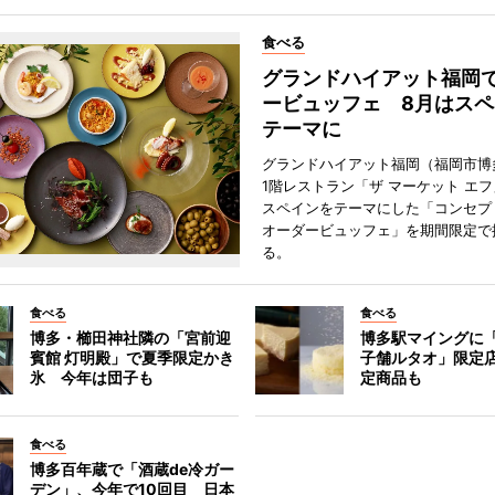
食べる
グランドハイアット福岡
ービュッフェ 8月はスペ
テーマに
グランドハイアット福岡（福岡市博
1階レストラン「ザ マーケット エ
スペインをテーマにした「コンセプ
オーダービュッフェ」を期間限定で
る。
食べる
食べる
博多・櫛田神社隣の「宮前迎
博多駅マイングに
賓館 灯明殿」で夏季限定かき
子舗ルタオ」限定
氷 今年は団子も
定商品も
食べる
博多百年蔵で「酒蔵de冷ガー
デン」、今年で10回目 日本