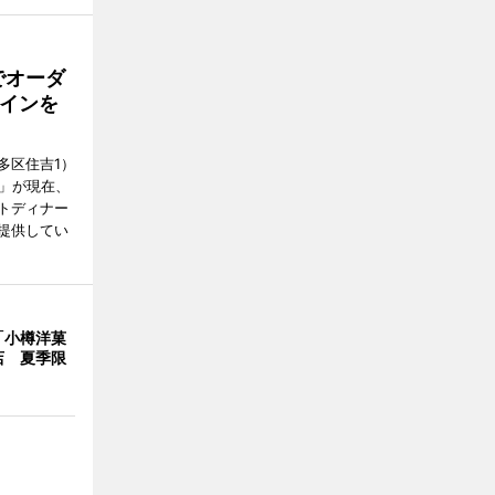
でオーダ
インを
多区住吉1）
フ」が現在、
トディナー
提供してい
「小樽洋菓
店 夏季限