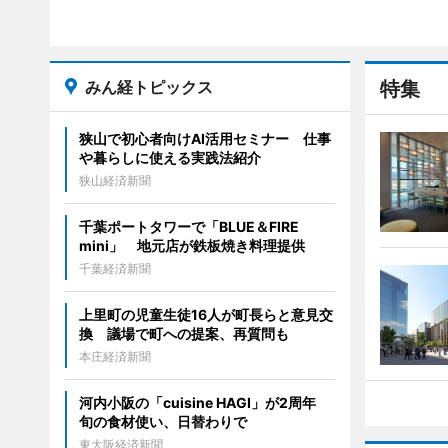
みん経トピックス
特集
狭山で初心者向けAI活用セミナー 仕事
や暮らしに使える実践法紹介
狭山経済新聞
千葉ポートタワーで「BLUE＆FIRE
mini」 地元店が鉄板焼き料理提供
千葉経済新聞
上里町の児童生徒16人が町長らと意見交
換 議場で町への提案、再質問も
本庄経済新聞
河内小阪の「cuisine HAGI」が2周年
旬の食材使い、日替わりで
東大阪経済新聞