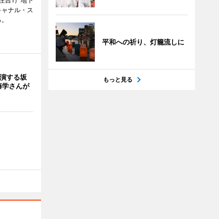
住吉1）地下
キャナル・ス
る。
平和への祈り、灯籠流しに
出演する坂
もっと見る
藤学さんが