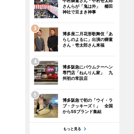
中村獅童さん・中村壱太郎
さんらが「鬼は外」 櫛田
神社で豆まき神事
博多座二月花形歌舞伎「あ
らしのよるに」出演の獅童
さん・壱太郎さん来福
博多阪急にバウムクーヘン
専門店「ねんりん家」 九
州初の常設店
博多阪急で初の「ウイ・ラ
ブ・クッキーズ！」 全国
から55ブランド集結
もっと見る