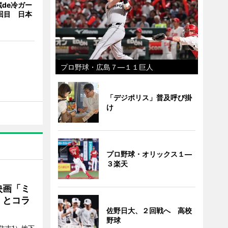
de冷ガー
回目 日本
プロ野球・広島７―１１巨人
「デジポリス」普及呼び掛
け
プロ野球・オリックス１―
３楽天
映画「ミ
」とコラ
佐野日大、２回戦へ 高校
野球