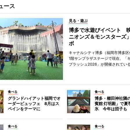
ュース
見る・遊ぶ
博多で水遊びイベント 
ニオンズ＆モンスターズ
ボ
キャナルシティ博多（福岡市博多区
1階サンプラザステージで現在、「
プラッシュ2026」が開催されてい
食べる
食べる
グランドハイアット福岡でオ
博多・櫛田神社隣
ーダービュッフェ 8月はス
賓館 灯明殿」で夏
ペインをテーマに
氷 今年は団子も
食べる
食べる