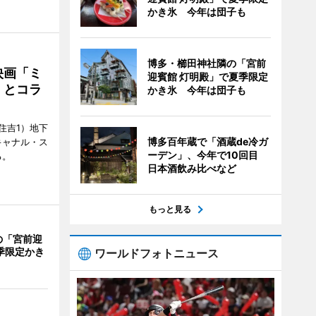
かき氷 今年は団子も
博多・櫛田神社隣の「宮前
映画「ミ
迎賓館 灯明殿」で夏季限定
」とコラ
かき氷 今年は団子も
住吉1）地下
博多百年蔵で「酒蔵de冷ガ
キャナル・ス
ーデン」、今年で10回目
る。
日本酒飲み比べなど
もっと見る
の「宮前迎
季限定かき
ワールドフォトニュース