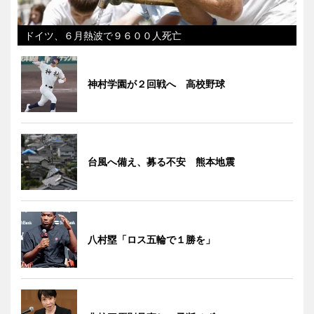
ドイツ、６月熱波で９６００人死亡
神村学園が２回戦へ 高校野球
台風へ備え、募る不安 熊本地震
八村塁「ロス五輪で１勝を」