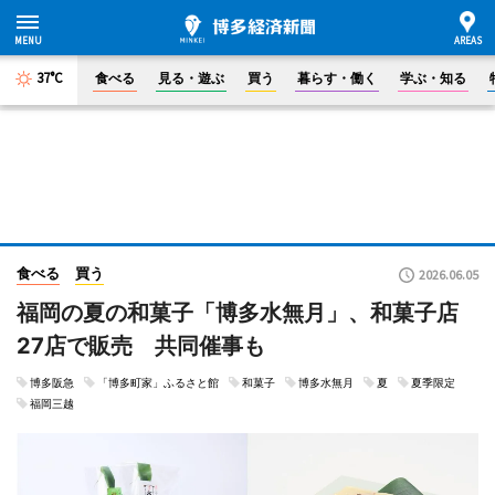
37°C
食べる
見る・遊ぶ
買う
暮らす・働く
学ぶ・知る
食べる
買う
2026.06.05
福岡の夏の和菓子「博多水無月」、和菓子店
27店で販売 共同催事も
博多阪急
「博多町家」ふるさと館
和菓子
博多水無月
夏
夏季限定
福岡三越