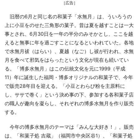
［広告］
旧暦の6月と同じ名の和菓子「水無月」は、ういろうの
上に小豆をのせた三角形の菓子。昔は夏を越すことは一大
事とされ、6月30日を一年の半分のみそかとし、ここを越
えると無事に年を過ごすことになるといわれていた。各地
で水無月祓（はらい）、夏越（なご）し祓が行われ、水無
月を食べて邪気をはらったという文化が現在も続いてい
る。「博多水無月」はこの伝統文化を元に1999（平成
11）年に誕生した福岡・博多オリジナルの和菓子で、今年
で販売28年目を迎える。「小豆とわらび粉を主原料に
し、ササで巻く」という決め事の下、参加する各和菓子店
の職人が趣向を凝らし、それぞれの博多水無月を作り販売
する。
今年の博多水無月のテーマは「みんな大好き！」。販売
は、「和菓子処 吉蔵」（福岡市中央区谷1）、「和菓子処