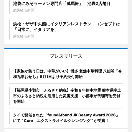
池袋にみそラーメン専門店「萬馬軒」 池袋2店舗目
池袋経済新聞
浜松・ザザ中央館にイタリアンレストラン コンセプトは
「日常に、イタリアを」
浜松経済新聞
プレスリリース
【家族が集う日は、中華がいい】博多 老舗中華料理 八仙閣「令
和九年おせち」8月1日より予約受付開始
【福岡県小郡市 ふるさと納税】令和８年熊本地震 熊本県宇土
市のふるさと納税を活用した災害支援 小郡市が代理寄附受付
を開始
タイで開催された「found&found JK Beauty Award 2026」
にて “ Cure エクストラオイルクレンジング ” が受賞！