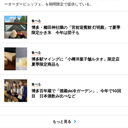
ーオーダービュッフェ」を期間限定で提供している。
食べる
博多・櫛田神社隣の「宮前迎賓館 灯明殿」で夏季
限定かき氷 今年は団子も
食べる
博多駅マイングに「小樽洋菓子舗ルタオ」限定店
夏季限定商品も
食べる
博多百年蔵で「酒蔵de冷ガーデン」、今年で10回
目 日本酒飲み比べなど
もっと見る