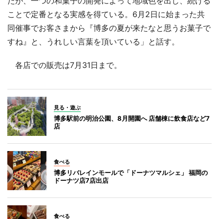
たが、一つの和菓子の開発によって地域色を出し、続ける
ことで定番となる実感を得ている。6月2日に始まった共
同催事でお客さまから『博多の夏が来たなと思うお菓子で
すね』と、うれしい言葉を頂いている」と話す。
各店での販売は7月31日まで。
見る・遊ぶ
博多駅前の明治公園、8月開園へ 店舗棟に飲食店など7
店
食べる
博多リバレインモールで「ドーナツマルシェ」 福岡の
ドーナツ店7店出店
食べる