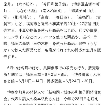
兎月」（六本松2）、「今田和菓子舗」（博多区吉塚本町
1）、「もなかの種」（南区柏原4）、「御菓子司 山月
堂」（那珂川市）、「富貴」（春日市）、「左衛門」（古
賀市）など、福岡市と近郊の和菓子店20社・27店舗で販
売する。小豆や抹茶を使った商品をはじめ、ビワや白桃、
レモンライムなどのフルーツを使った商品や、塩バニラ
味、福岡の黒糖「三奈木糖」を使った商品、最中（もな
か）で挟んだ商品など、各店がそれぞれの博多水無月を販
売する。
6月中は各店のほか、共同催事での販売も行う。販売場
所と期間は、福岡三越＝6月2日～8日、「博多町家」ふる
さと館＝6月11日～14日、博多阪急＝6月24日～30日。
博多水無月の発起人で「新福岡・博多の和菓子開発研究
会」代表世話人の松本弘樹さんは「今年で28回目を迎え