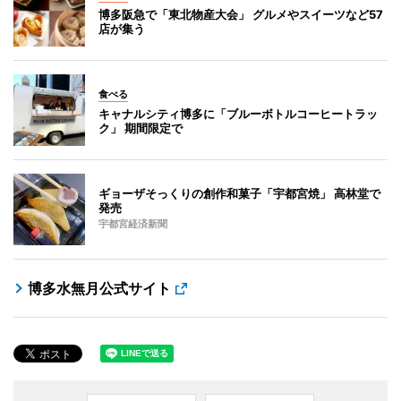
博多阪急で「東北物産大会」 グルメやスイーツなど57
店が集う
食べる
キャナルシティ博多に「ブルーボトルコーヒートラッ
ク」 期間限定で
ギョーザそっくりの創作和菓子「宇都宮焼」 高林堂で
発売
宇都宮経済新聞
博多水無月公式サイト