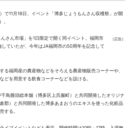
で11月18日、イベント「博多じょうもんさん収穫祭」が開
）。
んさん市場」を1日限定で開く同イベント。福岡市
［広告］
していたが、今年はJA福岡市の50周年を記念して
する福岡産の農産物などをそろえる農産物販売コーナーや、
などを用意する飲食コーナーなどを設ける。
が千鳥饅頭総本舗（博多区上呉服町）と共同開発したオリジナ
倉郡）と共同開発した博多あまおうのエキスを使った化粧品
売する。
イブイベントなども予定。開催時間は10時～17時。入場無