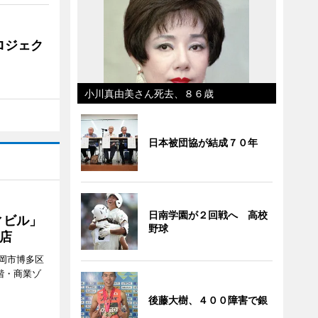
ロジェク
小川真由美さん死去、８６歳
日本被団協が結成７０年
日南学園が２回戦へ 高校
ィビル」
野球
店
岡市博多区
階・商業ゾ
。
後藤大樹、４００障害で銀