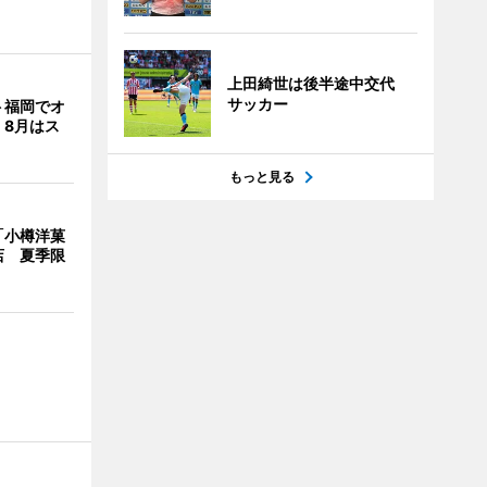
上田綺世は後半途中交代
サッカー
ト福岡でオ
 8月はス
もっと見る
「小樽洋菓
店 夏季限