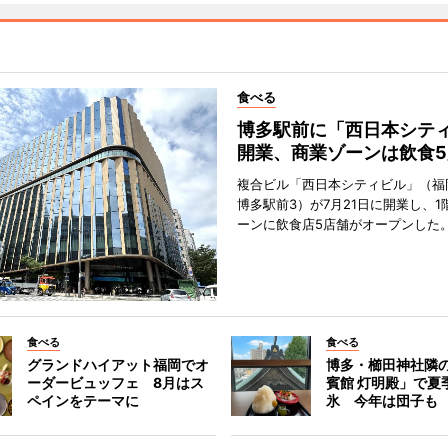
食べる
博多駅前に「西日本シテ
開業、商業ゾーンは飲食5
複合ビル「西日本シティビル」（福
博多駅前3）が7月21日に開業し、1
ーンに飲食店5店舗がオープンした
食べる
食べる
グランドハイアット福岡でオ
博多・櫛田神社隣
ーダービュッフェ 8月はス
賓館 灯明殿」で夏
ペインをテーマに
氷 今年は団子も