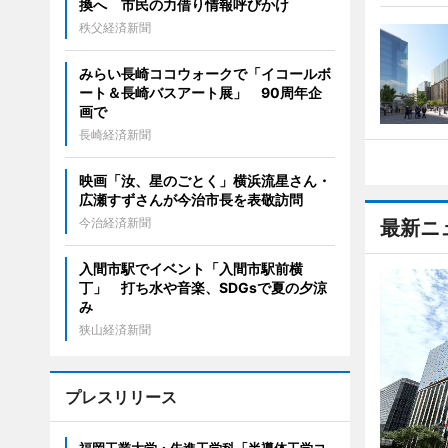
換へ 市民の力借り情報呼びかけ
秩父経済新聞
みらい長崎ココウォークで「イコールボ
ート＆長崎バスアート展」 90周年企
画で
長崎経済新聞
映画「汝、星のごとく」横浜流星さん・
広瀬すずさんが今治市長を表敬訪問
今治経済新聞
最新ニ
入間市駅でイベント「入間市駅前横
丁」 打ち水や音楽、SDGsで夏の夕涼
み
狭山経済新聞
プレスリリース