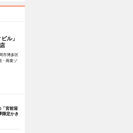
ィビル」
店
岡市博多区
階・商業ゾ
。
の「宮前迎
季限定かき