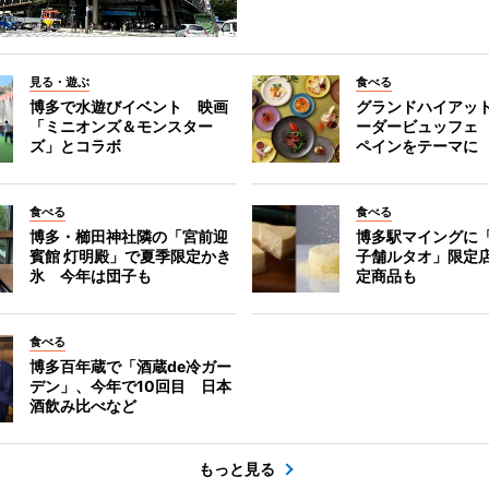
見る・遊ぶ
食べる
博多で水遊びイベント 映画
グランドハイアッ
「ミニオンズ＆モンスター
ーダービュッフェ
ズ」とコラボ
ペインをテーマに
食べる
食べる
博多・櫛田神社隣の「宮前迎
博多駅マイングに
賓館 灯明殿」で夏季限定かき
子舗ルタオ」限定
氷 今年は団子も
定商品も
食べる
博多百年蔵で「酒蔵de冷ガー
デン」、今年で10回目 日本
酒飲み比べなど
もっと見る