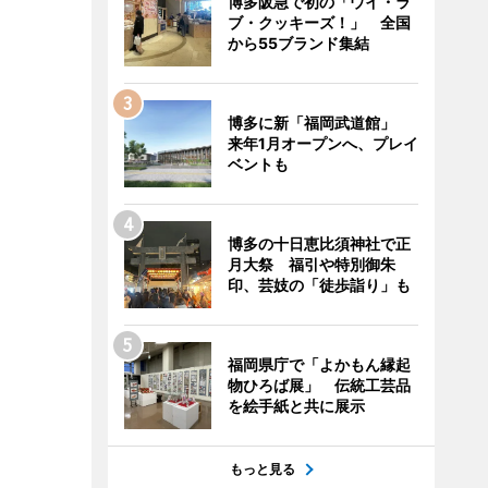
博多阪急で初の「ウイ・ラ
ブ・クッキーズ！」 全国
から55ブランド集結
博多に新「福岡武道館」
来年1月オープンへ、プレイ
ベントも
博多の十日恵比須神社で正
月大祭 福引や特別御朱
印、芸妓の「徒歩詣り」も
福岡県庁で「よかもん縁起
物ひろば展」 伝統工芸品
を絵手紙と共に展示
もっと見る