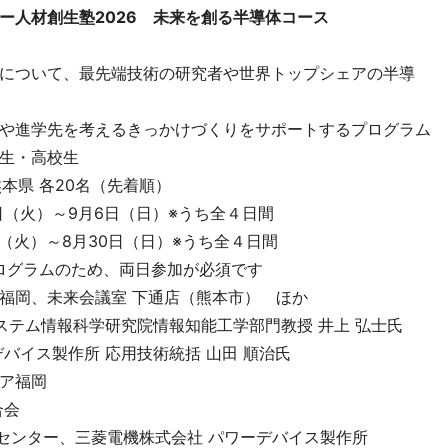
ー人材創生塾2026 未来を創る半導体コース
について、最先端技術の研究者や世界トップシェアの半導
先を考えるきっかけづくりをサポートするプログラム
生・高校生
 各20名（先着順）
日（火）～9月6日（日）※うち全４日間
）～8月30日（日）※うち全４日間
グラムのため、両日参加が必須です
福岡、未来会議室 下通店（熊本市） ほか
テム情報科学研究院情報知能工学部門教授 井上 弘士氏
製作所 応用技術統括 山田 順治氏
ニア福岡
合会
センター、三菱電機株式会社 パワーデバイス製作所