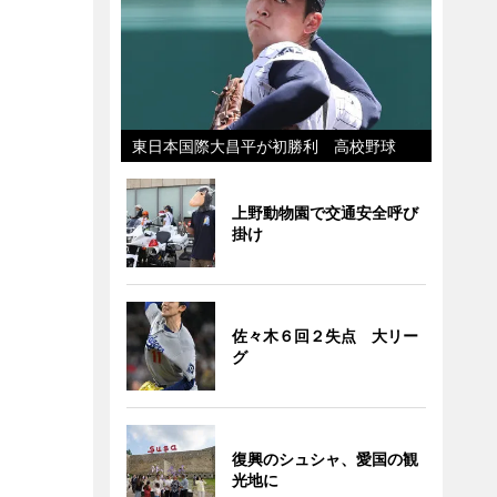
東日本国際大昌平が初勝利 高校野球
上野動物園で交通安全呼び
掛け
佐々木６回２失点 大リー
グ
復興のシュシャ、愛国の観
光地に