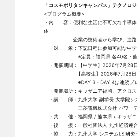
「コスモポリタンキャンパス」テクノロジ
<プログラム概要>
・内 容：便利な生活に不可欠な半導体
体
企業の技術者から学び、進路や進学
・対 象：下記日程に参加可能な中学
※定員：福岡県 各40名・熊本県
・開催期間：【中学生】2026年7月28
【高校生】2026年7月28日（火
※DAY 3・DAY 4は連続プロ
・開催場所：キッザニア福岡、アクロス
・講 師：九州大学 副学長 大学院シス
三菱電機株式会社 パワーデバイス
・共 催：福岡県 / 熊本県 / キッザ
・後 援：一般社団法人 九州経済連
・協 力：九州大学 システムLSI研究