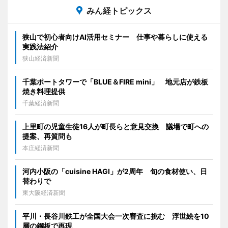
みん経トピックス
狭山で初心者向けAI活用セミナー 仕事や暮らしに使える
実践法紹介
狭山経済新聞
千葉ポートタワーで「BLUE＆FIRE mini」 地元店が鉄板
焼き料理提供
千葉経済新聞
上里町の児童生徒16人が町長らと意見交換 議場で町への
提案、再質問も
本庄経済新聞
河内小阪の「cuisine HAGI」が2周年 旬の食材使い、日
替わりで
東大阪経済新聞
平川・長谷川鉄工が全国大会一次審査に挑む 浮世絵を10
層の鋼板で再現