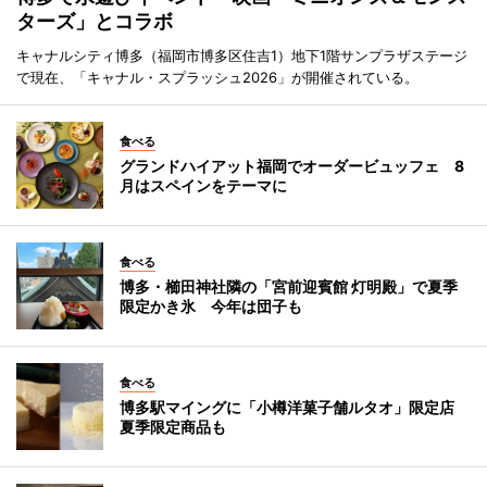
ターズ」とコラボ
キャナルシティ博多（福岡市博多区住吉1）地下1階サンプラザステージ
で現在、「キャナル・スプラッシュ2026」が開催されている。
食べる
グランドハイアット福岡でオーダービュッフェ 8
月はスペインをテーマに
食べる
博多・櫛田神社隣の「宮前迎賓館 灯明殿」で夏季
限定かき氷 今年は団子も
食べる
博多駅マイングに「小樽洋菓子舗ルタオ」限定店
夏季限定商品も