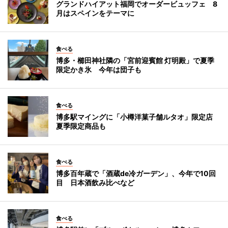
グランドハイアット福岡でオーダービュッフェ 8
月はスペインをテーマに
食べる
博多・櫛田神社隣の「宮前迎賓館 灯明殿」で夏季
限定かき氷 今年は団子も
食べる
博多駅マイングに「小樽洋菓子舗ルタオ」限定店
夏季限定商品も
食べる
博多百年蔵で「酒蔵de冷ガーデン」、今年で10回
目 日本酒飲み比べなど
食べる