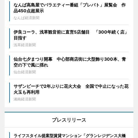
なんば高島屋でバラエティー番組「プレバト」展覧会 作
品450点超展示
なんば経済新聞
伊良コーラ、浅草観音前に直営5店舗目 「300年続く店」
目指す
浅草経済新聞
仙台七夕まつり開幕 中心部商店街に大型飾り300本、青
空の下で風に揺れ
仙台経済新聞
サザンビーチで2年ぶりに花火大会 全国で中止になった花
火玉も再利用
湘南経済新聞
プレスリリース
ライフスタイル提案型賃貸マンション「グランレジデンス大橋