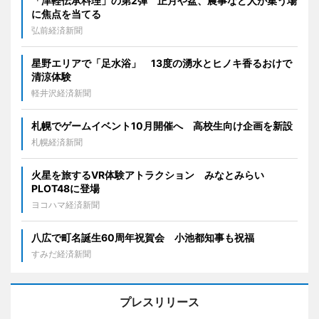
「津軽伝承料理」の第2弾 正月や盆、農事など人が集う場
に焦点を当てる
弘前経済新聞
星野エリアで「足水浴」 13度の湧水とヒノキ香るおけで
清涼体験
軽井沢経済新聞
札幌でゲームイベント10月開催へ 高校生向け企画を新設
札幌経済新聞
火星を旅するVR体験アトラクション みなとみらい
PLOT48に登場
ヨコハマ経済新聞
八広で町名誕生60周年祝賀会 小池都知事も祝福
すみだ経済新聞
プレスリリース