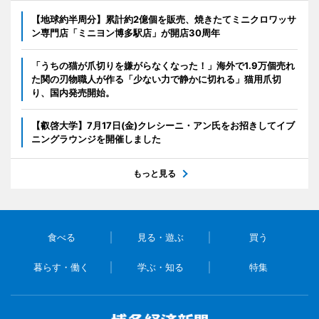
【地球約半周分】累計約2億個を販売、焼きたてミニクロワッサ
ン専門店「ミニヨン博多駅店」が開店30周年
「うちの猫が爪切りを嫌がらなくなった！」海外で1.9万個売れ
た関の刃物職人が作る「少ない力で静かに切れる」猫用爪切
り、国内発売開始。
【叡啓大学】7月17日(金)クレシーニ・アン氏をお招きしてイブ
ニングラウンジを開催しました
もっと見る
食べる
見る・遊ぶ
買う
暮らす・働く
学ぶ・知る
特集