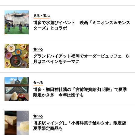
見る・遊ぶ
博多で水遊びイベント 映画「ミニオンズ＆モンス
ターズ」とコラボ
食べる
グランドハイアット福岡でオーダービュッフェ 8
月はスペインをテーマに
食べる
博多・櫛田神社隣の「宮前迎賓館 灯明殿」で夏季
限定かき氷 今年は団子も
食べる
博多駅マイングに「小樽洋菓子舗ルタオ」限定店
夏季限定商品も